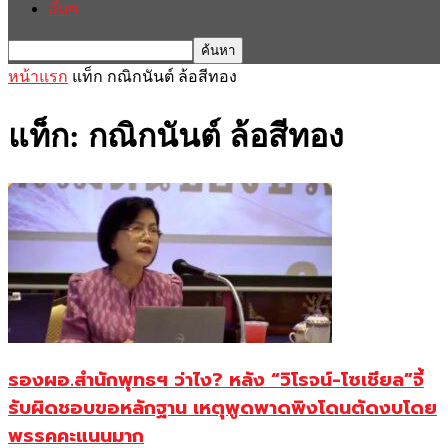
อื่นๆ
หน้าแรก
แท็ก
กณิกนันต์​ ล้อสีทอง​
แท็ก: กณิกนันต์​ ล้อสีทอง​
รองผอ.สำนักพุทธฯ ว่าไง? หลัง “วิโรจน์-โซเชียล”จี้
รับผิดชอบขอหลักฐาน เหตุพูดพาดพิงโดนตัดงบโดย
พรรคคะแนนมาก