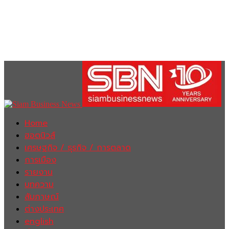
Home
ฮอตนิวส์
เศรษฐกิจ / ธุรกิจ / การตลาด
การเมือง
รายงาน
บทความ
สัมภาษณ์
ต่างประเทศ
english