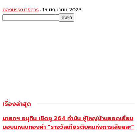
กองบรรณาธิการ
15 มิถุนายน 2023
-
เรื่องล่าสุด
นายกฯ อนุทิน เชิดชู 264 กำนัน ผู้ใหญ่บ้านยอดเยี่ยม
มอบแหนบทองคำ “รางวัลเกียรติยศแห่งการเสียสละ”