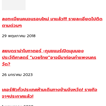
ลงทะเบียนคนจนรอบใหม่ มาแล้ว!!! รายละเอียดไปติด
ตามด่วนๆ
29 พฤษภาคม 2018
สยบดราม่าโบกาตอร์ -กุนขแมร์เปิดมุมมอง
ประวัติศาสตร์ “มวยไทย”อาจมีมาก่อนกำแพงนคร
วัด?
26 มกราคม 2023
เคอร์ฟิวทั่วประเทศห้ามเดินทางข้ามจังหวัด! ราชกิจ
จาฯประกาศแล้ว!