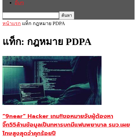
อื่นๆ
หน้าแรก
แท็ก
กฎหมาย PDPA
แท็ก: กฎหมาย PDPA
“9near” Hacker เกม!!ขอหมายจับผู้ต้องหา
จิ๊ก55ล้านข้อมูลเป็นทหารบกมีแฟนพยาบาล รมว.เผย
โทษสูงสุดจำคุกร้อยปี