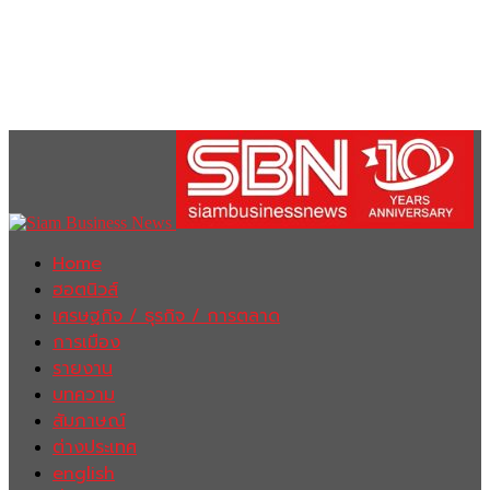
Home
ฮอตนิวส์
เศรษฐกิจ / ธุรกิจ / การตลาด
การเมือง
รายงาน
บทความ
สัมภาษณ์
ต่างประเทศ
english