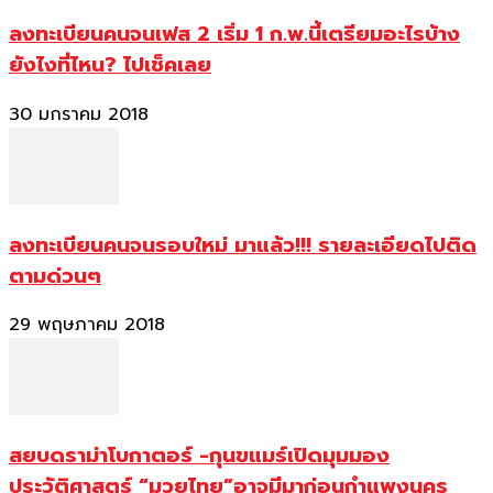
ลงทะเบียนคนจนเฟส 2 เริ่ม 1 ก.พ.นี้เตรียมอะไรบ้าง
ยังไงที่ไหน? ไปเช็คเลย
30 มกราคม 2018
ลงทะเบียนคนจนรอบใหม่ มาแล้ว!!! รายละเอียดไปติด
ตามด่วนๆ
29 พฤษภาคม 2018
สยบดราม่าโบกาตอร์ -กุนขแมร์เปิดมุมมอง
ประวัติศาสตร์ “มวยไทย”อาจมีมาก่อนกำแพงนคร