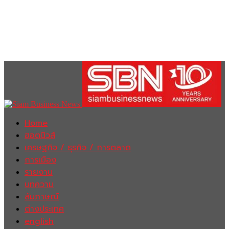
Home
ฮอตนิวส์
เศรษฐกิจ / ธุรกิจ / การตลาด
การเมือง
รายงาน
บทความ
สัมภาษณ์
ต่างประเทศ
english