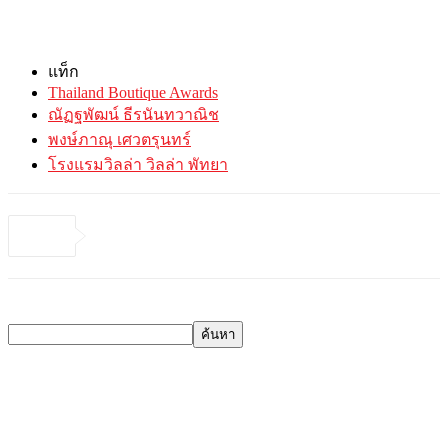
แท็ก
Thailand Boutique Awards
ณัฏฐพัฒน์ ธีรนันทวาณิช
พงษ์ภาณุ เศวตรุนทร์
โรงแรมวิลล่า วิลล่า พัทยา