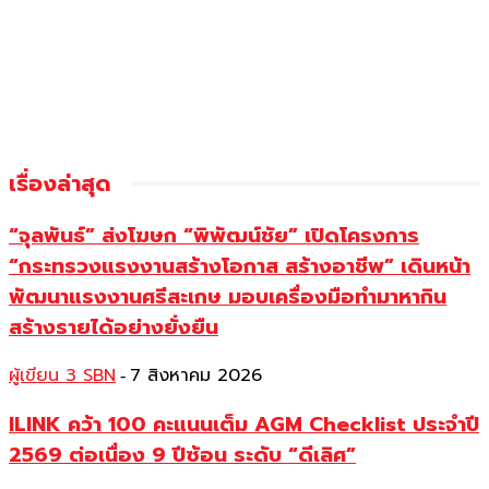
เรื่องล่าสุด
“จุลพันธ์” ส่งโฆษก “พิพัฒน์ชัย” เปิดโครงการ
“กระทรวงแรงงานสร้างโอกาส สร้างอาชีพ” เดินหน้า
พัฒนาแรงงานศรีสะเกษ มอบเครื่องมือทำมาหากิน
สร้างรายได้อย่างยั่งยืน
ผู้เขียน 3 SBN
7 สิงหาคม 2026
-
ILINK คว้า 100 คะแนนเต็ม AGM Checklist ประจำปี
2569 ต่อเนื่อง 9 ปีซ้อน ระดับ “ดีเลิศ”