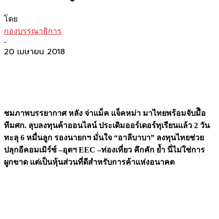
โดย
กองบรรณาธิการ
-
20 เมษายน 2018
ชมภาพบรรยากาศ หลัง จ่าแม็ค แจ็คหม่า มาไทยพร้อมจับมืิอ
ทีมศก. ลุบลงทุนค้าออนไลน์ ประเดิมออร์เดอร์ทุเรียนแล้ว 2 วัน
ทะลุ 6 หมื่นลูก รองนายกฯ มั่นใจ “อาลีบาบา” ลงทุนไทยช่วย
ปลุกอีคอมเมิร์ซ์ –อุตฯ
EEC –ท่องเที่ยว คึกคัก ย้ำ นี่ไม่ใช่การ
ผูกขาด แต่เป็นหุ้นส่วนที่ดีสำหรับการค้าแห่งอนาคต