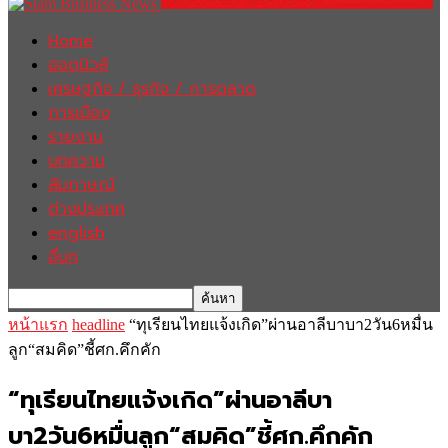
Home
ฮอตนิวส์
เศรษฐกิจ / ธุรกิจ / การตลาด
การเมือง
รายงาน
บทความ
สัมภาษณ์
ต่างประเทศ
english
อื่นๆ
หน้าแรก
headline
“ทุเรียนไทยแจ้งเกิด”ผ่านอาลีบาบา2วัน6หมื่น
ลูก“สมคิด”ชี้ศก.คึกคัก
“ทุเรียนไทยแจ้งเกิด”ผ่านอาลีบา
บา2วัน6หมื่นลูก“สมคิด”ชี้ศก.คึกคัก