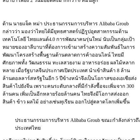
ลีบาบา เพียง 2 วันมียอดสั่งมากกว่า 6 หมื่นลูก
ด้าน นายแจ็ค หม่า ประธานกรรมการบริหาร Alibaba Groub
กล่าวว่า มองว่าไทยได้มียุทธศาสตร์ปฏิรูปอุตสาหกรรมด้าน
เทคโนโลยี ไทยแลนด์4.0 การพัฒนาคนรุ่นใหม่ นับเป็นกลุ่มเป้า
หมายของอาลีบาบาที่ต้องการเข้ามาสร้างความสัมพันธ์ในการ
พัฒนาโครงสร้างพื้นฐานด้านตลาดการค้าออนไลน์ ไทยมี
ศักยภาพทั้ง วัฒนธรรม ทะเลสวยงาม อาหารอร่อย ผลไม้หลาก
หลาย เมื่อรัฐบาลจีนประกาศเปิดประเทศ นำเข้าสินค้า 8 ล้าน
ล้านดอลลาร์สหรัฐในอีก 5 ปีข้างหน้าจึงเป็นโอกาสของเอเชียส่ง
สินค้าไปยังจีน เพราะคนระดับกลางที่มีกำลังซื้อจะเพิ่มจาก 300
ล้านคน เพิ่มเป็นอีกหลายร้อยล้านคน ไทยจึงมีโอกาสส่งออก
สินค้า ข้าว ผลไม้ อย่างเช่นทุเรียน ออกไปสู่ตลาดโลกเพิ่มขึ้น
ประธานกรรมการบริหาร Alibaba Groub ขณะกำลังกล่าวถ
ประเทศไทย