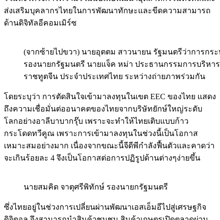
ส่งเสริมบุคลากรไทยในการพัฒนาทักษะและขีดความสามารถ
ด้านดิจิทัลอีคอมเมิร์ซ
(จากซ้ายไปขวา) นายอุตตม สาวนายน รัฐมนตรีว่าการกระท
รองนายกรัฐมนตรี นายแจ็ค หม่า ประธานกรรมการบริหาร Ali
ราชทูตจีน ประจำประเทศไทย ระหว่างถ่ายภาพร่วมกัน
โดยระบุว่า การตัดสินใจเข้ามาลงทุนในเขต EEC ของไทย แสดง
ถึงความเชื่อมั่นต่ออนาคตของไทยจากบริษัทยักษ์ใหญ่ระดับ
โลกอย่างอาลีบาบากรุ๊บ เพราะจะทำให้ไทยเติบแบบก้าว
กระโดดทวีคูณ เพราะการเข้ามาลงทุนในช่วงนี้เป็นโอกาส
เหมาะสมอย่างมาก เนื่องจากขณะนี้จีดีพีกำลังฟื้นตัวและคาดว่า
จะเกินร้อยละ 4 จึงเป็นโอกาสต่อการปฏิรูปด้านต่างๆง่ายขึ้น
นายสมคิด จาตุศรีพิทักษ์ รองนายกรัฐมนตรี
ซึ่งไทยอยู่ในช่วงการเปลี่ยนผ่านพัฒนาเอสเอ็มอีไปสู่เศรษฐกิจ
ดิจิตอล จึงสามารถนำสินค้าชุมชน สินค้าเกษตรเปิดตลาดผ่าน