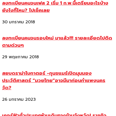
ลงทะเบียนคนจนเฟส 2 เริ่ม 1 ก.พ.นี้เตรียมอะไรบ้าง
ยังไงที่ไหน? ไปเช็คเลย
30 มกราคม 2018
ลงทะเบียนคนจนรอบใหม่ มาแล้ว!!! รายละเอียดไปติด
ตามด่วนๆ
29 พฤษภาคม 2018
สยบดราม่าโบกาตอร์ -กุนขแมร์เปิดมุมมอง
ประวัติศาสตร์ “มวยไทย”อาจมีมาก่อนกำแพงนคร
วัด?
26 มกราคม 2023
เคอร์ฟิวทั่วประเทศห้ามเดินทางข้ามจังหวัด! ราชกิจ