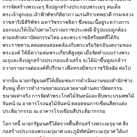
การจัดสร้างพระเมรุ สิ่งปลูกสร้างประกอบพระเมรุ สมเด็จ
พระเจ้าลูกเธอ เจ้าฟ้าพัชรกิติยาภา นเรนทิราเทพยวดี กรมหลวง
ราชสาริณีสิริพัชร มหาวัชรราชธิดา ซึ่งขณะนี้อยู่ระหว่างการ
ออกแบบให้เป็นไปตามโบราณราชประเพณี มีรูปแบบถูกต้อง
ตามหลักสถาปัตยกรรมไทย และพระราชอิสริยยศที่ได้รับ
พระราชทาน ตลอดจนสอดคล้องกับพระจริยวัตรอันงดงามของ
พระองค์ ให้มีความสมพระเกียรติสูงสุด เมื่อจัดทำแบบร่างพระ
เมรุและสิ่งปลูกสร้างประกอบแล้วเสร็จ จะได้นำขึ้นทูลเกล้าฯ
ถวายรายงานต่อองค์ที่ปรึกษา เพื่อทรงมีพระราชวินิจฉัย ต่อไป
จากนั้น นายกรัฐมนตรีได้เยี่ยมชมการดำเนินงานของสำนักช่าง
สิบหมู่ ทั้งการทำงานขยายแบบลวดลายด้านสถาปัตยกรรม
ขนาดเท่าจริง การจัดทำพระโกศไม้จันทน์และหีบพระบรมศพไม้
จันทน์ ณ อาคารโรงฉลุไม้จันทน์ ตลอดจนการเขียนสีตกแต่ง
ประติมากรรม ณ อาคารโรงเขียนสีประติมากรรม
โอกาสนี้ นายกรัฐมนตรีได้ตรวจพื้นที่ก่อสร้างพระเมรุมาศ สิ่ง
ก่อสร้างประกอบพระเมรุมาศ และภูมิทัศน์พระเมรุมาศ ได้แก่