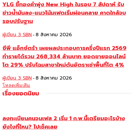
YLG ชี้ทองคำพุ่ง New High ในรอบ 7 สัปดาห์ รับ
ข่าวน้ำมันลง-แนวโน้มเฟดเริ่มผ่อนคลาย คาดใกล้จบ
รอบปรับฐาน
ผู้เขียน 3 SBN
8 สิงหาคม 2026
-
ซีพี แอ็กซ์ตร้า เผยผลประกอบการครึ่งปีแรก 2569
ทำรายได้รวม 268,334 ล้านบาท ยอดขายออนไลน์
โต 29% ปรับโฉมสาขาใหม่ดันอัตราเช่าพื้นที่โต 4%
ผู้เขียน 3 SBN
8 สิงหาคม 2026
-
โหลดเพิ่มเติม
เรื่องยอดนิยม
ลงทะเบียนคนจนเฟส 2 เริ่ม 1 ก.พ.นี้เตรียมอะไรบ้าง
ยังไงที่ไหน? ไปเช็คเลย