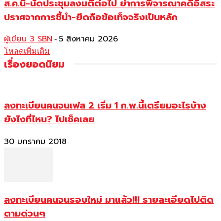
ส.ค.นี้-นัดประชุมลงมติต่อไป ย้ำการพิจารณาคดีอิสระ
ปราศจากการชี้นำ-ยึดถือข้อเท็จจริงเป็นหลัก
ผู้เขียน 3 SBN
5 สิงหาคม 2026
-
โหลดเพิ่มเติม
เรื่องยอดนิยม
ลงทะเบียนคนจนเฟส 2 เริ่ม 1 ก.พ.นี้เตรียมอะไรบ้าง
ยังไงที่ไหน? ไปเช็คเลย
30 มกราคม 2018
ลงทะเบียนคนจนรอบใหม่ มาแล้ว!!! รายละเอียดไปติด
ตามด่วนๆ