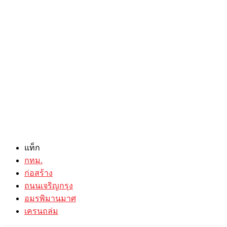
แท็ก
กทม.
ก่อสร้าง
ถนนเจริญกรุง
อมรพิมานมาศ
เครนถล่ม