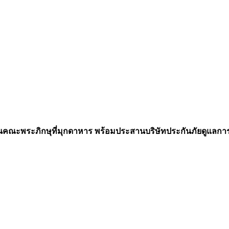
่ยวชนคณะพระภิกษุที่มุกดาหาร พร้อมประสานบริษัทประกันภัยดูแล