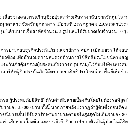
 เฉี่ยวชนคณะพระภิกษุซึ่งอยู่ระหว่างเดินทางกลับ จากวัดภูมโนรม
งมุกดาหาร จังหวัดมุกดาหาร เมื่อวันที่ 2 กรกฎาคม 2569 เวลาปร
 ได้รับบาดเจ็บสาหัสจำนวน 2 รูป และได้รับบาดเจ็บจำนวน 10 รูป ท
รประกอบธุรกิจประกันภัย (เลขาธิการ คปภ.) เปิดเผยว่า ได้มอบ
กี่ยวข้อง เพื่ออำนวยความสะดวกด้านการใช้สิทธิประโยชน์ตามสัญญ
ระกันภัยคุ้มครองผู้ประสบภัยจากรถ (พ.ร.บ.) ไว้กับบริษัท เทเวศปร
สานบริษัทผู้รับประกันภัยให้ตรวจสอบสิทธิประโยชน์ ลงพื้นที่เพื่อ
ผู้ประสบภัยมีสิทธิได้รับค่าเสียหายเบื้องต้นโดยไม่ต้องรอพิสูจ
บรายละ 35,000 บาท ทั้งนี้ หากภายหลังปรากฏว่าผู้ขับขี่รถยนต์
รณีบาดเจ็บได้รับค่ารักษาพยาบาลตามจริงสูงสุดไม่เกินรายละ 80,0
าเสียหายเบื้องต้น และกรณีเข้ารับการรักษาตัวเป็นผู้ป่วยในมีสิทธ