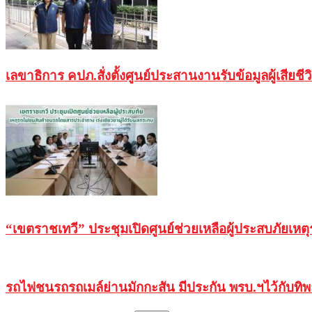
เลขาธิการ คปภ.สั่งตั้งศูนย์ประสานงานรับข้อมูลผู้เสียช
“เขตราชเทวี” ประชุมเปิดศูนย์ช่วยเหลือผู้ประสบภัยเหตุ
รถไฟชนรถรถเมล์ย่านมักกะสัน มีประกัน พรบ.ฯไว้กับทิพย