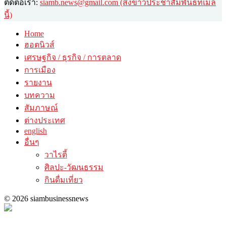
ติดต่อเรา:
siamb.news@gmail.com (ส่งข่าวประชาสัมพันธ์ที่เมล
นี้)
Home
ฮอตนิวส์
เศรษฐกิจ / ธุรกิจ / การตลาด
การเมือง
รายงาน
บทความ
สัมภาษณ์
ต่างประเทศ
english
อื่นๆ
วาไรตี้
ศิลปะ-วัฒนธรรม
กินดื่มเที่ยว
© 2026 siambusinessnews