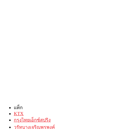
แท็ก
KTX
กรุงไทยเอ็กซ์สปริง
วรัทบางเจริญพรพงค์