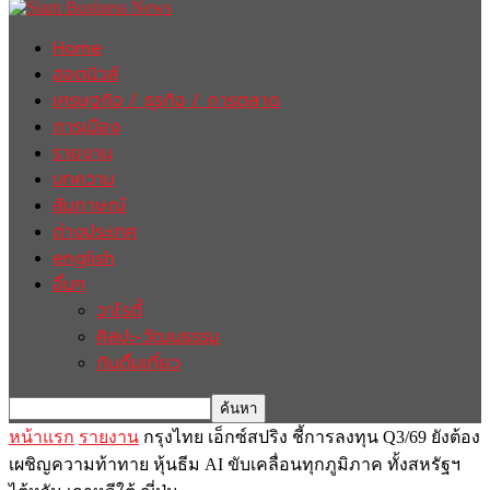
Home
ฮอตนิวส์
เศรษฐกิจ / ธุรกิจ / การตลาด
การเมือง
รายงาน
บทความ
สัมภาษณ์
ต่างประเทศ
english
อื่นๆ
วาไรตี้
ศิลปะ-วัฒนธรรม
กินดื่มเที่ยว
หน้าแรก
รายงาน
กรุงไทย เอ็กซ์สปริง ชี้การลงทุน Q3/69 ยังต้อง
เผชิญความท้าทาย หุ้นธีม AI ขับเคลื่อนทุกภูมิภาค ทั้งสหรัฐฯ