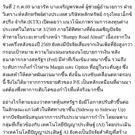
วันที่ 2 ก.ค.69 นายวรัท บางเจริญพรพงค์ ผู้ช่วยผู้อำนวยการ ฝ่าย
วิเคราะห์หลักทรัพย์ต่างประเทศ บริษัทหลักทรัพย์ กรุงไทย เอ็กซ์
สปริง จำกัด (KTX) เปิดเผยว่า แนวโน้มภาพรวมการลงทุนต่าง
ประเทศในไตรมาส 3/2569 ภายใต้ทิศทางที่ต้องเผชิญปัจจัย
ท้าทายในระยะทางข้างหน้า “Bumpy Road Ahead” เนื่องจากใน
ช่วงครึ่งหลังของปี 2569 ยังคงมีปัจจัยเสี่ยงจากเงินเฟ้อที่ยังสูงกว่า
กรอบเป้าหมาย ความไม่แน่นอนของนโยบายการเงิน หลัง
ธนาคารกลางสหรัฐฯ (Fed) มีท่าทีเริ่มเข้มงวดมากขึ้น รวมถึง
ระดับการเก็งกำไรผ่าน Margin และ Option ที่อยู่ในระดับสูง ซึ่ง
ส่งผลทำให้ตลาดผันผวนมากขึ้น ดังนั้น แรงขับเคลื่อนตลาดรอบ
นี้ จึงไม่ได้มาจากการขยายตัวของ P/E เป็นหลักเหมือนที่ผ่านมา
แต่ต้องพึ่งพาการเติบโตของกำไรที่แท้จริงมากขึ้น
อย่างไรก็ตามมองว่าตลาดหุ้นสหรัฐฯ ยังมีโอกาสปรับตัวขึ้นต่อ
ในลักษณะแกว่งตัวในทิศทางขาขึ้น (Sideway to Sideway Up)
จากปัจจัยสนับสนุนจากการปรับประมาณการกำไร โดยเฉพาะ
กลุ่มที่เกี่ยวข้องกับ เทคโนโลยีปัญญาประดิษฐ์ (AI) โดยประเมิน
ว่าเทคโนโลยีปัญญาประดิษฐ์ AI ยังคงเป็นปัจจัยสำคัญที่สร้าง