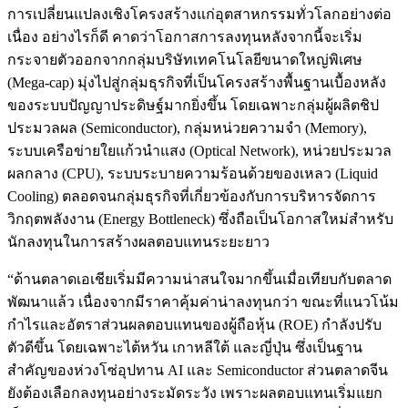
การเปลี่ยนแปลงเชิงโครงสร้างแก่อุตสาหกรรมทั่วโลกอย่างต่อ
เนื่อง อย่างไรก็ดี คาดว่าโอกาสการลงทุนหลังจากนี้จะเริ่ม
กระจายตัวออกจากกลุ่มบริษัทเทคโนโลยีขนาดใหญ่พิเศษ
(Mega-cap) มุ่งไปสู่กลุ่มธุรกิจที่เป็นโครงสร้างพื้นฐานเบื้องหลัง
ของระบบปัญญาประดิษฐ์มากยิ่งขึ้น โดยเฉพาะกลุ่มผู้ผลิตชิป
ประมวลผล (Semiconductor), กลุ่มหน่วยความจำ (Memory),
ระบบเครือข่ายใยแก้วนำแสง (Optical Network), หน่วยประมวล
ผลกลาง (CPU), ระบบระบายความร้อนด้วยของเหลว (Liquid
Cooling) ตลอดจนกลุ่มธุรกิจที่เกี่ยวข้องกับการบริหารจัดการ
วิกฤตพลังงาน (Energy Bottleneck) ซึ่งถือเป็นโอกาสใหม่สำหรับ
นักลงทุนในการสร้างผลตอบแทนระยะยาว
“ด้านตลาดเอเชียเริ่มมีความน่าสนใจมากขึ้นเมื่อเทียบกับตลาด
พัฒนาแล้ว เนื่องจากมีราคาคุ้มค่าน่าลงทุนกว่า ขณะที่แนวโน้ม
กำไรและอัตราส่วนผลตอบแทนของผู้ถือหุ้น (ROE) กำลังปรับ
ตัวดีขึ้น โดยเฉพาะไต้หวัน เกาหลีใต้ และญี่ปุ่น ซึ่งเป็นฐาน
สำคัญของห่วงโซ่อุปทาน AI และ Semiconductor ส่วนตลาดจีน
ยังต้องเลือกลงทุนอย่างระมัดระวัง เพราะผลตอบแทนเริ่มแยก