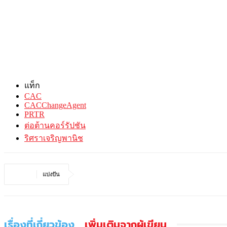
แท็ก
CAC
CACChangeAgent
PRTR
ต่อต้านคอร์รัปชัน
ริศราเจริญพานิช
แบ่งปัน
เรื่องที่เกี่ยวข้อง
เพิ่มเติมจากผู้เขียน