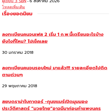
ผู้เขียน 3 SBN
6 สิงหาคม 2026
-
โหลดเพิ่มเติม
เรื่องยอดนิยม
ลงทะเบียนคนจนเฟส 2 เริ่ม 1 ก.พ.นี้เตรียมอะไรบ้าง
ยังไงที่ไหน? ไปเช็คเลย
30 มกราคม 2018
ลงทะเบียนคนจนรอบใหม่ มาแล้ว!!! รายละเอียดไปติด
ตามด่วนๆ
29 พฤษภาคม 2018
สยบดราม่าโบกาตอร์ -กุนขแมร์เปิดมุมมอง
ประวัติศาสตร์ “มวยไทย”อาจมีมาก่อนกำแพงนคร