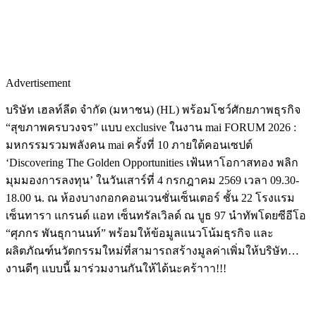
Advertisement
บริษัท เฮลท์ลีด จำกัด (มหาชน) (HL) พร้อมโชว์ศักยภาพธุรกิจ
“สุขภาพครบวงจร” แบบ exclusive ในงาน mai FORUM 2026 :
มหกรรมรวมพลังคน mai ครั้งที่ 10 ภายใต้คอนเซปต์
‘Discovering The Golden Opportunities เฟ้นหาโอกาสทอง พลิก
มุมมองการลงทุน’ ในวันเสาร์ที่ 4 กรกฎาคม 2569 เวลา 09.30-
18.00 น. ณ ห้องบางกอกคอนเวนชั่นเซ็นเตอร์ ชั้น 22 โรงแรม
เซ็นทารา แกรนด์ แอท เซ็นทรัลเวิลด์ ณ บูธ 97 นำทัพโดยซีอีโอ
“ศุภกร พันธุกานนท์” พร้อมให้ข้อมูลแนวโน้มธุรกิจ และ
ผลิตภัณฑ์นวัตกรรมใหม่ที่สามารถสร้างมูลค่าเพิ่มให้บริษัท…
งานดีๆ แบบนี้ มาร่วมงานกันให้ได้นะคร้าาา!!!