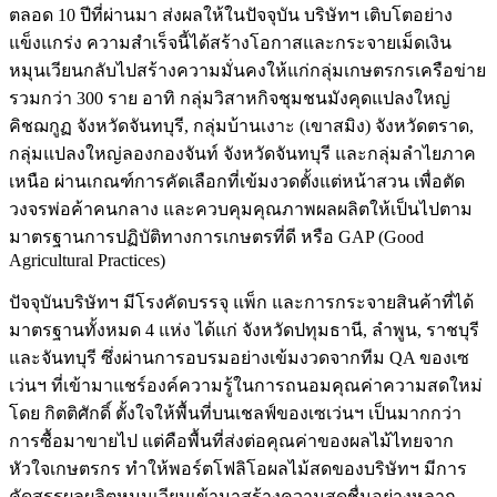
ตลอด 10 ปีที่ผ่านมา ส่งผลให้ในปัจจุบัน บริษัทฯ เติบโตอย่าง
แข็งแกร่ง ความสำเร็จนี้ได้สร้างโอกาสและกระจายเม็ดเงิน
หมุนเวียนกลับไปสร้างความมั่นคงให้แก่กลุ่มเกษตรกรเครือข่าย
รวมกว่า 300 ราย อาทิ กลุ่มวิสาหกิจชุมชนมังคุดแปลงใหญ่
คิชฌกูฏ จังหวัดจันทบุรี, กลุ่มบ้านเงาะ (เขาสมิง) จังหวัดตราด,
กลุ่มแปลงใหญ่ลองกองจันท์ จังหวัดจันทบุรี และกลุ่มลำไยภาค
เหนือ ผ่านเกณฑ์การคัดเลือกที่เข้มงวดตั้งแต่หน้าสวน เพื่อตัด
วงจรพ่อค้าคนกลาง และควบคุมคุณภาพผลผลิตให้เป็นไปตาม
มาตรฐานการปฏิบัติทางการเกษตรที่ดี หรือ GAP (Good
Agricultural Practices)
ปัจจุบันบริษัทฯ มีโรงคัดบรรจุ แพ็ก และการกระจายสินค้าที่ได้
มาตรฐานทั้งหมด 4 แห่ง ได้แก่ จังหวัดปทุมธานี, ลำพูน, ราชบุรี
และจันทบุรี ซึ่งผ่านการอบรมอย่างเข้มงวดจากทีม QA ของเซ
เว่นฯ ที่เข้ามาแชร์องค์ความรู้ในการถนอมคุณค่าความสดใหม่
โดย กิตติศักดิ์ ตั้งใจให้พื้นที่บนเชลฟ์ของเซเว่นฯ เป็นมากกว่า
การซื้อมาขายไป แต่คือพื้นที่ส่งต่อคุณค่าของผลไม้ไทยจาก
หัวใจเกษตรกร ทำให้พอร์ตโฟลิโอผลไม้สดของบริษัทฯ มีการ
คัดสรรผลผลิตหมุนเวียนเข้ามาสร้างความสดชื่นอย่างหลาก