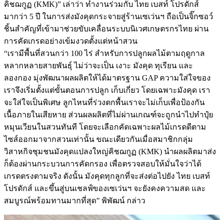
คิชฌกูฏ (KMK)” เล่าว่า ทำงานร่วมกับ ไทย เบสท์ โปรดักส์
มากว่า 5 ปี ในการส่งมังคุดกระจายสู่ร้านเซเว่นฯ ถือเป็นจิ๊กซอว์
ชิ้นสำคัญที่เข้ามาช่วยขับเคลื่อนระบบนิเวศเกษตรกรไทย ผ่าน
การคัดเกรดอย่างเข้มงวดตั้งแต่หน้าสวน
“เรามีพื้นที่สวนกว่า 100 ไร่ สำหรับการปลูกผลไม้ตามฤดูกาล
หลากหลายสายพันธุ์ ไม่ว่าจะเป็น เงาะ มังคุด ทุเรียน และ
ลองกอง มุ่งพัฒนาผลผลิตให้ได้มาตรฐาน GAP ความใส่ใจของ
เราจึงเริ่มตั้งแต่ขั้นตอนการปลูก เก็บเกี่ยว โดยเฉพาะมังคุด เรา
จะใส่ใจเป็นพิเศษ ลูกไหนที่ร่วงตกพื้นเราจะไม่เก็บเพื่อป้องกัน
เนื้อภายในเสียหาย ส่วนผลผลิตที่ไม่ผ่านเกณฑ์จะถูกนำไปทำปุ๋ย
หมุนเวียนในสวนทันที โดยจะเลือกคัดเฉพาะผลไม้เกรดดีตาม
ไซส์ออกมาจากสวนเท่านั้น ขณะเดียวกันเมื่อสมาชิกกลุ่ม
วิสาหกิจชุมชนมังคุดแปลงใหญ่คิชฌกูฏ (KMK) นำผลผลิตมาส่ง
ก็ต้องผ่านกระบวนการคัดกรอง เพื่อตรวจสอบให้มั่นใจว่าได้
เกรดตรงตามจริง ดังนั้น มังคุดทุกลูกที่จะส่งต่อไปยัง ไทย เบสท์
โปรดักส์ และขึ้นสู่บนเชลฟ์ของเซเว่นฯ จะยังคงความสด และ
สมบูรณ์พร้อมทานมากที่สุด” พิพัฒน์ กล่าว