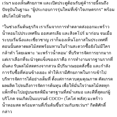
เว่นฯ มองเห็นศักยภาพ และเปิดประตูต้อนรับคู่ค้ารายนี้จนถึง
ปัจจุบันในฐานะ “ผู้ประกอบการรุ่นใหม่ที่เข้าใจเกษตรกร” พร้อม
เติบโตไปด้วยกัน
“ในช่วงเริ่มต้นธุรกิจ เราเริ่มจากการทำตลาดส่งออกมะพร้าว
น้ำหอมไปประเทศจีน ออสเตรเลีย และสิงคโปร์ มาก่อน จนเมื่อ
ระบบเริ่มนิ่งและเชี่ยวชาญ เราก็มองเห็นโอกาสในประเทศที่
ตอนนั้นตลาดผลไม้สดพร้อมทานในร้านสะดวกซื้อยังไม่มีใคร
กล้าทำ โดยเฉพาะ ‘มะพร้าวน้ำหอม’ ที่บริหารจัดการยากมาก
แต่เราเลือกที่จะนำจุดแข็งของเราคือ การทำงานจากฐานรากที่
มั่นคง รับผลไม้สดตรงจากสวน มีปริมาณยอดสั่งซื้อ และกำลัง
การรับซื้อที่ค่อนข้างเยอะ ทำให้เรามีศักยภาพในการเข้าไป
บริหารจัดการได้อย่างเต็มที่ ตั้งแต่การควบคุมคุณภาพ คัดเกรด
ผลผลิต ไปจนถึงการจัดการต้นทุน เพื่อให้มั่นใจว่าผลไม้สดทุก
แพ็กที่จะไปอยู่บนเชลฟ์มีมาตรฐานที่สม่ำเสมอ และดีที่สุดแก่ผู้
บริโภค จนเกิดเป็นแบรนด์ COCO+ (โคโค่ พลัส) มะพร้าว
น้ำหอมสด พร้อมทานที่เริ่มต้นขึ้นร่วมกับเซเว่นฯ” กิตติศักดิ์
กล่าว