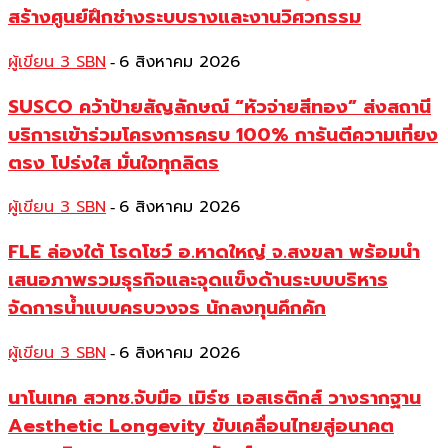
สร้างศูนย์ฝึกช่างระบบรางและงานวิศวกรรม
ผู้เขียน 3 SBN
6 สิงหาคม 2026
-
SUSCO คว้าป้ายสัญลักษณ์ “หัวจ่ายสีทอง” ส่งสถานี
บริการเข้าร่วมโครงการครบ 100% การันตีความเที่ยง
ตรง โปร่งใส มั่นใจทุกลิตร
ผู้เขียน 3 SBN
6 สิงหาคม 2026
-
FLE ล่องใต้ โรดโชว์ อ.หาดใหญ่ จ.สงขลา พร้อมนำ
เสนอภาพรวมธุรกิจและจุดแข็งด้านระบบบริหาร
จัดการน้ำแบบครบวงจร นักลงทุนคึกคัก
ผู้เขียน 3 SBN
6 สิงหาคม 2026
-
นาโนเทค สวทช.จับมือ เมิร์ซ เอสเธติกส์ วางรากฐาน
Aesthetic Longevity ขับเคลื่อนไทยสู่อนาคต