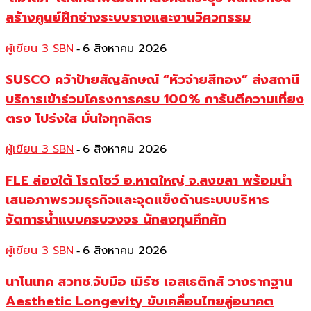
สร้างศูนย์ฝึกช่างระบบรางและงานวิศวกรรม
ผู้เขียน 3 SBN
6 สิงหาคม 2026
-
SUSCO คว้าป้ายสัญลักษณ์ “หัวจ่ายสีทอง” ส่งสถานี
บริการเข้าร่วมโครงการครบ 100% การันตีความเที่ยง
ตรง โปร่งใส มั่นใจทุกลิตร
ผู้เขียน 3 SBN
6 สิงหาคม 2026
-
FLE ล่องใต้ โรดโชว์ อ.หาดใหญ่ จ.สงขลา พร้อมนำ
เสนอภาพรวมธุรกิจและจุดแข็งด้านระบบบริหาร
จัดการน้ำแบบครบวงจร นักลงทุนคึกคัก
ผู้เขียน 3 SBN
6 สิงหาคม 2026
-
นาโนเทค สวทช.จับมือ เมิร์ซ เอสเธติกส์ วางรากฐาน
Aesthetic Longevity ขับเคลื่อนไทยสู่อนาคต