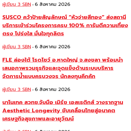
ผู้เขียน 3 SBN
6 สิงหาคม 2026
-
SUSCO คว้าป้ายสัญลักษณ์ “หัวจ่ายสีทอง” ส่งสถานี
บริการเข้าร่วมโครงการครบ 100% การันตีความเที่ยง
ตรง โปร่งใส มั่นใจทุกลิตร
ผู้เขียน 3 SBN
6 สิงหาคม 2026
-
FLE ล่องใต้ โรดโชว์ อ.หาดใหญ่ จ.สงขลา พร้อมนำ
เสนอภาพรวมธุรกิจและจุดแข็งด้านระบบบริหาร
จัดการน้ำแบบครบวงจร นักลงทุนคึกคัก
ผู้เขียน 3 SBN
6 สิงหาคม 2026
-
นาโนเทค สวทช.จับมือ เมิร์ซ เอสเธติกส์ วางรากฐาน
Aesthetic Longevity ขับเคลื่อนไทยสู่อนาคต
เศรษฐกิจสุขภาพและอายุวัฒน์