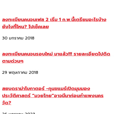
ลงทะเบียนคนจนเฟส 2 เริ่ม 1 ก.พ.นี้เตรียมอะไรบ้าง
ยังไงที่ไหน? ไปเช็คเลย
30 มกราคม 2018
ลงทะเบียนคนจนรอบใหม่ มาแล้ว!!! รายละเอียดไปติด
ตามด่วนๆ
29 พฤษภาคม 2018
สยบดราม่าโบกาตอร์ -กุนขแมร์เปิดมุมมอง
ประวัติศาสตร์ “มวยไทย”อาจมีมาก่อนกำแพงนคร
วัด?