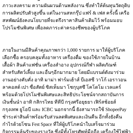
ภาวะสงคราม ความผันผวนด้านพลังงาน ซึ่งทำให้ต้นทุนวัตถุดิบ
การผลิตปรับตัวสูงขึ้น แต่ในงานสหกรุ๊ป แฟร์ & เฟส ครั้งนี้ เครือ
สหพัฒน์ยังคงนโยบายที่จะตรึงราคาสินค้าเดิมไว้ พร้อมมอบ
โปรโมชันพิเศษ เพื่อลดภาระค่าครองชีพของผู้บริโภค
ภายในงานมีสินค้าคุณภาพกว่า 1,000 รายการ มาให้ผู้บริโภค
เลือกซื้อ ครอบคลุมทั้งอาหาร เครื่องดื่ม ของใช้ภายในบ้าน
เสื้อผ้า สินค้าแฟชั่น เครื่องสำอาง อุปกรณ์กีฬา ผลิตภัณฑ์
สำหรับสัตว์เลี้ยง และอื่นๆอีกมากมาย โดยมีแบรนด์ดังมาร่วม
งานอย่างคับคั่ง อาทิ มาม่า ฟาร์มเฮ้าส์ บีเอสซี วาโก้ เอราวอน
ลาคอสต์ เปา ซื่อสัตย์ ซิสเท็มมา โชกุบุสซึ โคโดโม เวลแคร์
พร้อมด้วยโปรโมชันพิเศษและสิทธิประโยชน์จากสถาบันการ
เงินชั้นนำ อาทิ กสิกรไทย ทีทีบี กรุงศรีอยุธยา เฟิร์สช้อยส์
กรุงเทพ ยูโอบี และ ICBC นอกจากนี้ ยังสามารถใช้ ShopeePay
ชำระค่าสินค้าพร้อมรับส่วนลดพิเศษและเงินคืน อีกทั้งยังคืน
กำไรด้วยโซน Fest Space ที่ให้ผู้บริโภคนำใบเสร็จมาร่วม
กิจกรรมลุ้นรับของรางวัล ซึ่งมีทั้งโทรศัพท์มือถือ เครื่องใช้ไฟฟ้า