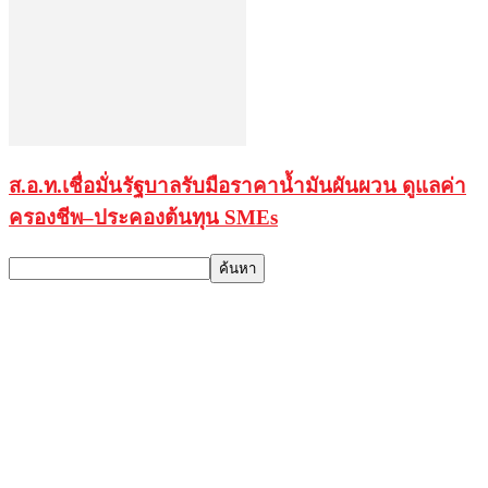
ส.อ.ท.เชื่อมั่นรัฐบาลรับมือราคาน้ำมันผันผวน ดูแลค่า
ครองชีพ–ประคองต้นทุน SMEs