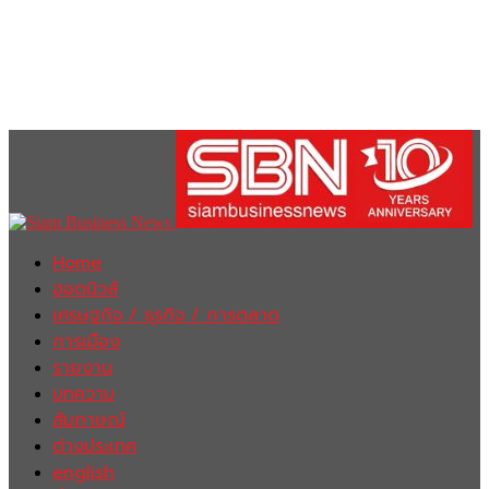
Home
ฮอตนิวส์
เศรษฐกิจ / ธุรกิจ / การตลาด
การเมือง
รายงาน
บทความ
สัมภาษณ์
ต่างประเทศ
english