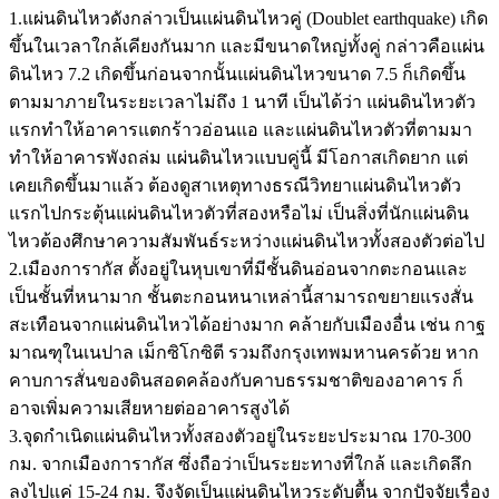
1.แผ่นดินไหวดังกล่าวเป็นแผ่นดินไหวคู่ (Doublet earthquake) เกิด
ขึ้นในเวลาใกล้เคียงกันมาก และมีขนาดใหญ่ทั้งคู่ กล่าวคือแผ่น
ดินไหว 7.2 เกิดขึ้นก่อนจากนั้นแผ่นดินไหวขนาด 7.5 ก็เกิดขึ้น
ตามมาภายในระยะเวลาไม่ถึง 1 นาที เป็นได้ว่า แผ่นดินไหวตัว
แรกทำให้อาคารแตกร้าวอ่อนแอ และแผ่นดินไหวตัวที่ตามมา
ทำให้อาคารพังถล่ม แผ่นดินไหวแบบคู่นี้ มีโอกาสเกิดยาก แต่
เคยเกิดขึ้นมาแล้ว ต้องดูสาเหตุทางธรณีวิทยาแผ่นดินไหวตัว
แรกไปกระตุ้นแผ่นดินไหวตัวที่สองหรือไม่ เป็นสิ่งที่นักแผ่นดิน
ไหวต้องศึกษาความสัมพันธ์ระหว่างแผ่นดินไหวทั้งสองตัวต่อไป
2.เมืองการากัส ตั้งอยู่ในหุบเขาที่มีชั้นดินอ่อนจากตะกอนและ
เป็นชั้นที่หนามาก ชั้นตะกอนหนาเหล่านี้สามารถขยายแรงสั่น
สะเทือนจากแผ่นดินไหวได้อย่างมาก คล้ายกับเมืองอื่น เช่น กาฐ
มาณฑุในเนปาล เม็กซิโกซิตี รวมถึงกรุงเทพมหานครด้วย หาก
คาบการสั่นของดินสอดคล้องกับคาบธรรมชาติของอาคาร ก็
อาจเพิ่มความเสียหายต่ออาคารสูงได้
3.จุดกำเนิดแผ่นดินไหวทั้งสองตัวอยู่ในระยะประมาณ 170-300
กม. จากเมืองการากัส ซึ่งถือว่าเป็นระยะทางที่ใกล้ และเกิดลึก
ลงไปแค่ 15-24 กม. จึงจัดเป็นแผ่นดินไหวระดับตื้น จากปัจจัยเรื่อง