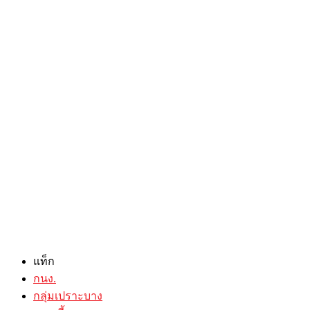
แท็ก
กนง.
กลุ่มเปราะบาง