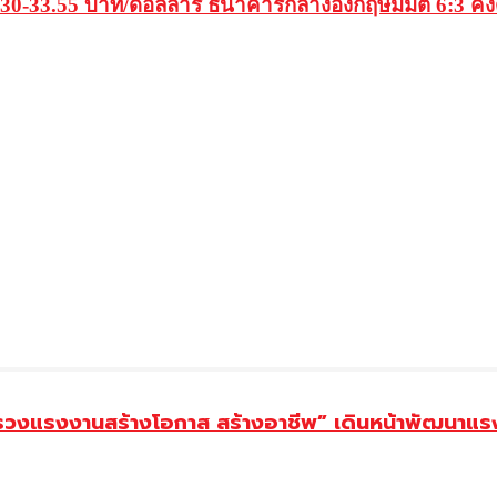
บ 30-33.55 บาท/ดอลลาร์ ธนาคารกลางอังกฤษมีมติ 6:3 ค
ทรวงแรงงานสร้างโอกาส สร้างอาชีพ” เดินหน้าพัฒนาแรง