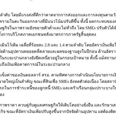
8 ตามลำดับ โดยมีแรงส่งที่ดีกว่าคาดจากการส่งออกและการลงทุน
ในตะวันออกกลางที่มีแนวโน้มปรับดีขึ้น ทั้งนี้ ผลกระทบของสง
ษฐกิจในภาพรวมยังขยายตัวต่ำและไม่ทั่วถึง โดย SMEs ปรับตัวได้จ
ฉุดรั้งการบริโภคภาคเอกชนหลังมาตรการภาครัฐสิ้นสุดลง
ประเมินไว้เดิม เฉลี่ยที่ร้อยละ 2.8 และ 1.4 ตามลำดับ โดยอัตราเงิน
ด้านอุปทานทยอยคลี่คลายและผลของฐานสูงในปีก่อน ด้านอัตราเงินเฟ
รณ์ในระยะปานกลางยังยึดเหนี่ยวอยู่ในกรอบเป้าหมาย ทั้งนี้ แม้สถ
รวมถึงเงินเฟ้อคาดการณ์ในระยะปานกลาง
ารแข็งค่าของเงินดอลลาร์ สรอ. ตามทิศทางการดำเนินนโยบายการเ
ใหญ่เป็นสำคัญ ขณะที่สินเชื่อ SMEs ยังหดตัวต่อเนื่อง โดยสถาบันก
ในการชำระหนี้ของลูกหนี้ SMEs และครัวเรือนกลุ่มเปราะบางในร
่อง
าพราคา ควบคู่กับดูแลเศรษฐกิจให้เติบโตอย่างยั่งยืน และรักษา
ิจ ขณะที่อัตราเงินเฟ้อปรับสูงขึ้นจากปัจจัยด้านอุปทาน แต่ต้อง