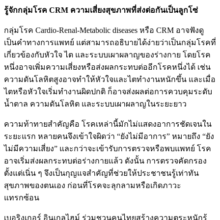
รู้จักกลุ่มโรค
CRM ความเสี่ยงสุขภาพที่ส่งต่อกันเป็นลูกโซ่
กลุ่มโรค Cardio-Renal-Metabolic diseases หรือ CRM อาจฟังดู
เป็นคำทางการแพทย์ แต่สามารถอธิบายได้ง่ายว่าเป็นกลุ่มโรคที่
เกี่ยวข้องกับหัวใจ ไต และระบบเผาผลาญของร่างกาย โดยโรค
หนึ่งอาจเพิ่มความเสี่ยงหรือส่งผลกระทบต่ออีกโรคหนึ่งได้ เช่น
ความดันโลหิตสูงอาจทำให้หัวใจและไตทำงานหนักขึ้น และเมื่อ
ไตหรือหัวใจเริ่มทำงานผิดปกติ ก็อาจส่งผลต่อการควบคุมระดับ
น้ำตาล ความดันโลหิต และระบบเผาผลาญในระยะยาว
ความท้าทายสำคัญคือ โรคเหล่านี้มักไม่แสดงอาการชัดเจนใน
ระยะแรก หลายคนจึงเข้าใจผิดว่า “ยังไม่มีอาการ” หมายถึง “ยัง
ไม่มีความเสี่ยง” และกว่าจะเข้ารับการตรวจหรือพบแพทย์ โรค
อาจเริ่มส่งผลกระทบต่อร่างกายแล้ว ดังนั้น การตรวจคัดกรอง
ตั้งแต่เนิ่น ๆ จึงเป็นกุญแจสำคัญที่ช่วยให้ประชาชนรู้เท่าทัน
สุขภาพของตนเอง ก่อนที่โรคจะลุกลามหรือเกิดภาวะ
แทรกซ้อน
เบอริงเกอร์ อินเกลไฮม์ ร่วมชวนคนไทยสร้างความตระหนักรู้