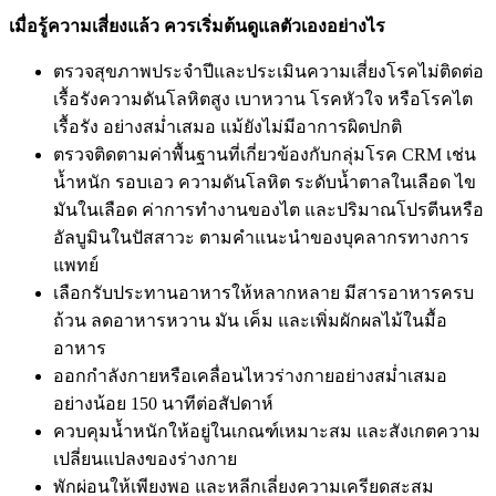
เมื่อรู้ความเสี่ยงแล้ว ควรเริ่มต้นดูแลตัวเองอย่างไร
ตรวจสุขภาพประจำปีและประเมินความเสี่ยงโรคไม่ติดต่อ
เรื้อรังความดันโลหิตสูง เบาหวาน โรคหัวใจ หรือโรคไต
เรื้อรัง อย่างสม่ำเสมอ แม้ยังไม่มีอาการผิดปกติ
ตรวจติดตามค่าพื้นฐานที่เกี่ยวข้องกับกลุ่มโรค CRM เช่น
น้ำหนัก รอบเอว ความดันโลหิต ระดับน้ำตาลในเลือด ไข
มันในเลือด ค่าการทำงานของไต และปริมาณโปรตีนหรือ
อัลบูมินในปัสสาวะ ตามคำแนะนำของบุคลากรทางการ
แพทย์
เลือกรับประทานอาหารให้หลากหลาย มีสารอาหารครบ
ถ้วน ลดอาหารหวาน มัน เค็ม และเพิ่มผักผลไม้ในมื้อ
อาหาร
ออกกำลังกายหรือเคลื่อนไหวร่างกายอย่างสม่ำเสมอ
อย่างน้อย 150 นาทีต่อสัปดาห์
ควบคุมน้ำหนักให้อยู่ในเกณฑ์เหมาะสม และสังเกตความ
เปลี่ยนแปลงของร่างกาย
พักผ่อนให้เพียงพอ และหลีกเลี่ยงความเครียดสะสม