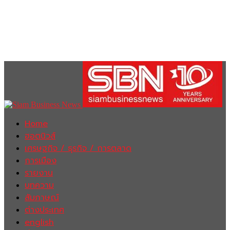
Home
ฮอตนิวส์
เศรษฐกิจ / ธุรกิจ / การตลาด
การเมือง
รายงาน
บทความ
สัมภาษณ์
ต่างประเทศ
english