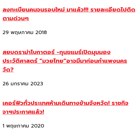
ลงทะเบียนคนจนรอบใหม่ มาแล้ว!!! รายละเอียดไปติด
ตามด่วนๆ
29 พฤษภาคม 2018
สยบดราม่าโบกาตอร์ -กุนขแมร์เปิดมุมมอง
ประวัติศาสตร์ “มวยไทย”อาจมีมาก่อนกำแพงนคร
วัด?
26 มกราคม 2023
เคอร์ฟิวทั่วประเทศห้ามเดินทางข้ามจังหวัด! ราชกิจ
จาฯประกาศแล้ว!
1 พฤษภาคม 2020