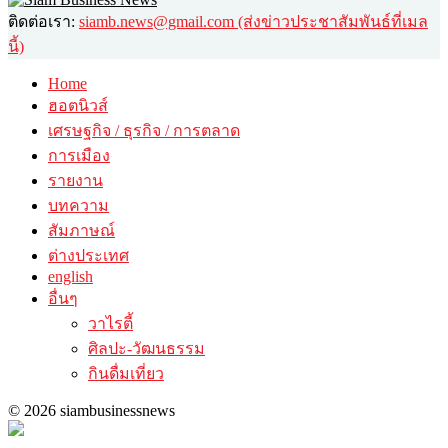
ติดต่อเรา:
siamb.news@gmail.com (ส่งข่าวประชาสัมพันธ์ที่เมล
นี้)
Home
ฮอตนิวส์
เศรษฐกิจ / ธุรกิจ / การตลาด
การเมือง
รายงาน
บทความ
สัมภาษณ์
ต่างประเทศ
english
อื่นๆ
วาไรตี้
ศิลปะ-วัฒนธรรม
กินดื่มเที่ยว
© 2026 siambusinessnews