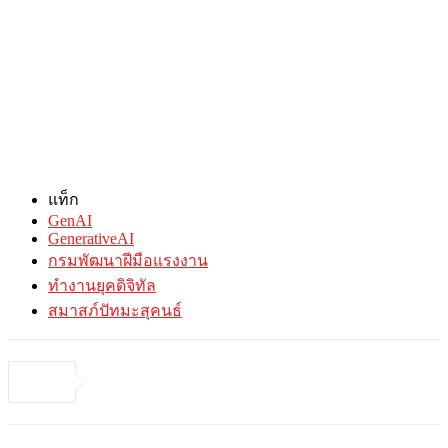
แท็ก
GenAI
GenerativeAI
กรมพัฒนาฝีมือแรงงาน
ทำงานยุคดิจิทัล
สมาสภ์ปัทมะสุคนธ์