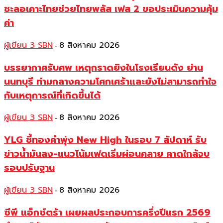
ชะลอเคาะไทยช่วยไทยพลัส เฟส 2 ขอประเมินความคุ้ม
ค่า
ผู้เขียน 3 SBN
8 สิงหาคม 2026
-
บรรยากาศรับศพ เหตุกราดยิงในโรงเรียนดัง ย่าน
นนทบุรี ท่ามกลางความโศกเศร้าและยังไม่สามารถทำใจ
กับเหตุการณ์ที่เกิดขึ้นได้
ผู้เขียน 3 SBN
8 สิงหาคม 2026
-
YLG ชี้ทองคำพุ่ง New High ในรอบ 7 สัปดาห์ รับ
ข่าวน้ำมันลง-แนวโน้มเฟดเริ่มผ่อนคลาย คาดใกล้จบ
รอบปรับฐาน
ผู้เขียน 3 SBN
8 สิงหาคม 2026
-
ซีพี แอ็กซ์ตร้า เผยผลประกอบการครึ่งปีแรก 2569