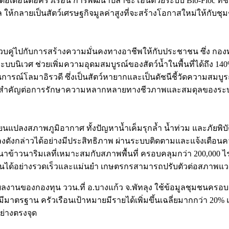
าทต่อเดือนต่อครัวเรือน การพัฒนาปลาชะโอนด้วยระบบ Bio-Floc ที
้กลายเป็นสัตว์เศรษฐกิจมูลค่าสูงที่จะสร้างโอกาสใหม่ให้กับชุ
คู่ไปกับการสร้างความมั่นคงทางอาชีพให้กับประชาชน ซึ่ง กองทุน
ะบบนิเวศ ช่วยเพิ่มความอุดมสมบูรณ์ของสัตว์น้ำในพื้นที่ได้ถึง 140
รณ์โลมาอิรวดี ซึ่งเป็นสัตว์หายากและเป็นดัชนีชี้วัดความสมบู
ความสำคัญต่อการรักษาความหลากหลายทางชีวภาพและสมดุลของระ
่ยนแปลงสภาพภูมิอากาศ ทั้งปัญหาน้ำเค็มรุกล้ำ น้ำท่วม และภัยพิบั
ดังกล่าวได้อย่างมีประสิทธิภาพ ผ่านระบบติดตามและแจ้งเตือนความ
าวนาริมเลที่เหมาะสมกับสภาพพื้นที่ ครอบคลุมกว่า 200,000 ไร่ ตล
ชนได้อย่างรวดเร็วและแม่นยำ เกษตรกรสามารถปรับตัวต่อสภาพแวดล้
ลงานของกองทุน ววน.ที่ อ.บางแก้ว จ.พัทลุง ใช้ข้อมูลชุมชนครอ
มาตรฐาน ครัวเรือนเป้าหมายมีรายได้เพิ่มขึ้นเฉลี่ยมากกว่า 20
ย่างตรงจุด