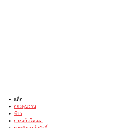
แท็ก
กองทุนววน
ข้าว
บางแก้วโมเดล
ยศชนันวงศ์สวัสดิ์