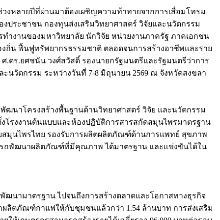
ช่วงหลายปีที่ผ่านมาต้องเผชิญความท้าทายจากการเสื่อมโทรม
ของประชาชน กองทุนส่งเสริมวิทยาศาสตร์ วิจัยและนวัตกรรม
รทำงานของมหาวิทยาลัย นักวิจัย หน่วยงานภาครัฐ ภาคเอกชน
้องถิ่น ฟื้นฟูทรัพยากรธรรมชาติ ตลอดจนการสร้างอาชีพและราย
่ ศ.ดร.ยศชนัน วงศ์สวัสดิ์ รองนายกรัฐมนตรีและรัฐมนตรีว่าการ
ะนวัตกรรม ระหว่างวันที่ 7-8 มิถุนายน 2569 ณ จังหวัดสงขลา
่งพัฒนาโครงสร้างพื้นฐานด้านวิทยาศาสตร์ วิจัย และนวัตกรรม
ัดตั้งโรงงานต้นแบบและห้องปฏิบัติการสารสกัดสมุนไพรมาตรฐาน
สมุนไพรไทย รองรับการผลิตผลิตภัณฑ์ด้านการแพทย์ สุขภาพ
รถพัฒนาผลิตภัณฑ์ที่มีคุณภาพ ได้มาตรฐาน และแข่งขันได้ใน
ป การพัฒนามาตรฐาน ไปจนถึงการสร้างตลาดและโอกาสทางธุรกิจ
กผลิตภัณฑ์กาแฟให้กับชุมชนแล้วกว่า 1.54 ล้านบาท การส่งเสริม