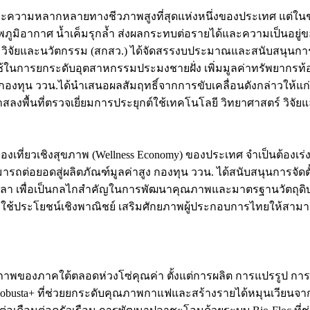
และความหลากหลายทางชีวภาพสูงที่สุดแห่งหนึ่งของประเทศ แต่ใน
ภูมิอากาศ น้ำเค็มรุกล้ำ ส่งผลกระทบต่อรายได้และความเป็นอยู่
 วิจัยและนวัตกรรม (สกสว.) ได้จัดสรรงบประมาณและสนับสนุนกา
ใช้ในการยกระดับอุตสาหกรรมประมงชายฝั่ง เพิ่มมูลค่าทรัพยากรท
งกองทุน ววน.ได้นำเสนอผลสัมฤทธิ์จากการขับเคลื่อนดังกล่าวให้แก
พื้นที่ตรวจเยี่ยมการประยุกต์ใช้เทคโนโลยี วิทยาศาสตร์ วิจัยแล
งเที่ยวเชิงสุขภาพ (Wellness Economy) ของประเทศ จำเป็นต้องเร
รถต่อยอดสู่ผลิตภัณฑ์มูลค่าสูง กองทุน ววน. ได้สนับสนุนการจ
ลา เพื่อเป็นกลไกสำคัญในการพัฒนาคุณภาพและมาตรฐานวัตถุดิบ
ใช้ประโยชน์เชิงพาณิชย์ เสริมศักยภาพผู้ประกอบการไทยให้สามา
รชีวภาพของภาคใต้ตลอดห่วงโซ่คุณค่า ตั้งแต่การผลิต การแปรรู
 Robusta+ ที่ช่วยยกระดับคุณภาพกาแฟและสร้างรายได้หมุนเวียนจา