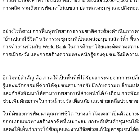
การเพาะเลี้ยงสาหร่ายขนนกที่สร้างรายได้เฉลี่ย 2,000–5,000 บ
การผลิต รวมถึงการพัฒนาไก่เบขลา ปลาพลวงชมพู และปลิงทะเล ให
อย่างไรก็ตาม การฟื้นฟูทรัพยากรธรรมชาติควรต้องดำเนินการควบ
“บ้านปลามีชีวิต” นวัตกรรมชุมชนที่เป็นแหล่งอนุบาลสัตว์น้ำ ฟื้นร
การทำงานร่วมกับ World Bank ในการศึกษาวิจัยและติดตามสถานกา
การเฝ้าระวัง และการสร้างความตระหนักรู้ของชุมชน จึงมี
อีกโจทย์สำคัญ คือ ภาคใต้เป็นพื้นที่ที่ได้รับผลกระทบจากการเปลี
รู้และนวัตกรรมที่ช่วยให้ชุมชนสามารถรับมือกับความเปลี่ยนแปลง
และกำลังพัฒนาให้สามารถพยากรณ์ล่วงหน้าได้ 6 เดือน การพัฒนาข้
ช่วยเพิ่มศักยภาพในการเฝ้าระวัง เตือนภัย และช่วยเหลือประชา
ในมิติของการพัฒนาคุณภาพชีวิต “บางแก้วโมเดล” เป็นตัวอย่างผ
ออกแบบแนวทางสร้างอาชีพที่เหมาะสม ยกระดับสินค้าชุมชนให้มี
แสดงให้เห็นว่าการใช้ข้อมูลและงานวิจัยช่วยแก้ปัญหาชุมชนได้อ