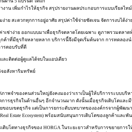
นผ่าน 5 แบรนด์ ได้แก่
 เพิ่มกำไรให้ธุรกิจ สรุปรายงานผลประกอบการแบบเรียลไทม์ ซึ่งเป็
่อมง่าย สะดวกทุกการอยู่อาศัย สรุปค่าใช้จ่ายชัดเจน จัดการงบได้ง่า
็บค่าเช่าง่าย ออกแบบมาเพื่อธุรกิจตลาดโดยเฉพาะ ดูภาพรวมตลาดท
ูกค้าที่มีธุรกิจหลายหลาก บริการนี้จึงมีจุดเริ่มต้นจาก การทดลองนำ
ารตอบรับที่ดี
าและติดต่อผู้ดูแลได้จบในแอปเดียว
ิจอสังหาริมทรัพย์
่ภาพจำของคนส่วนใหญ่ยังคงมองว่าเราเป็นผู้ให้บริการระบบบริห
การธุรกิจในด้านอื่นๆ อีกจำนวนมาก ดังนั้นเมื่อธุรกิจเติบโตและมี
ขยายขอบเขตธุรกิจ แต่เป็นการยกระดับบทบาทขององค์กรจากผู้พัฒนาแ
 (Real Estate Ecosystem) พร้อมสนับสนุนการเติบโตของลูกค้าและ
การเติบโตทางธุรกิจของ HORGA ในระยะยาวสำหรับการขยายการให้บ