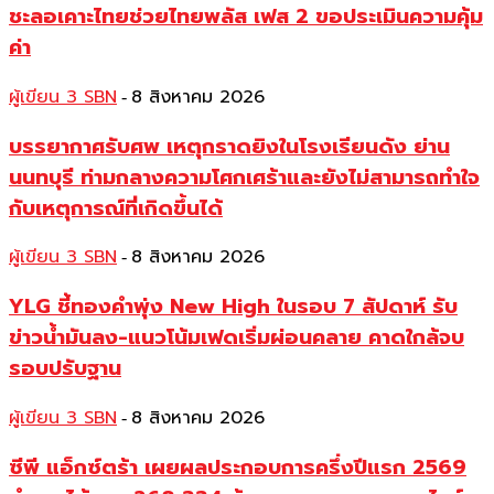
ชะลอเคาะไทยช่วยไทยพลัส เฟส 2 ขอประเมินความคุ้ม
ค่า
ผู้เขียน 3 SBN
8 สิงหาคม 2026
-
บรรยากาศรับศพ เหตุกราดยิงในโรงเรียนดัง ย่าน
นนทบุรี ท่ามกลางความโศกเศร้าและยังไม่สามารถทำใจ
กับเหตุการณ์ที่เกิดขึ้นได้
ผู้เขียน 3 SBN
8 สิงหาคม 2026
-
YLG ชี้ทองคำพุ่ง New High ในรอบ 7 สัปดาห์ รับ
ข่าวน้ำมันลง-แนวโน้มเฟดเริ่มผ่อนคลาย คาดใกล้จบ
รอบปรับฐาน
ผู้เขียน 3 SBN
8 สิงหาคม 2026
-
ซีพี แอ็กซ์ตร้า เผยผลประกอบการครึ่งปีแรก 2569