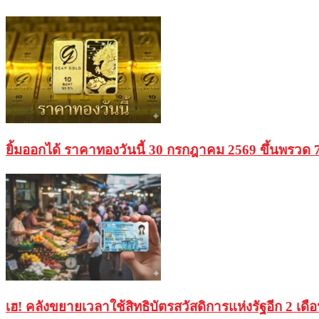
ยิ้มออกได้ ราคาทองวันนี้ 30 กรกฎาคม 2569 ขึ้นพรว
เฮ! คลังขยายเวลาใช้สิทธิบัตรสวัสดิการแห่งรัฐอีก 2 เดื