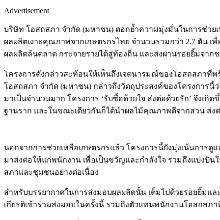
Advertisement
บริษัท โอสถสภา จำกัด (มหาชน) ตอกย้ำความมุ่งมั่นในการช่วยเห
ผลผลิตเงาะคุณภาพจากเกษตรกรไทย จำนวนรวมกว่า 2.7 ตัน เพ
ผลผลิตล้นตลาด กระจายรายได้สู่ท้องถิ่น และส่งผ่านรอยยิ้มจา
โครงการดังกล่าวสะท้อนให้เห็นถึงเจตนารมณ์ของโอสถสภาที่พร
โอสถสภา จำกัด (มหาชน) กล่าวถึงวัตถุประสงค์ของโครงการนี้
มาเป็นจำนวนมาก โครงการ ‘รับซื้อด้วยใจ ส่งต่อด้วยรัก’ จึงเกิ
ฐานราก และในขณะเดียวกันก็ได้นำผลไม้คุณภาพดีจากสวน ส่งต
นอกจากการช่วยเหลือเกษตรกรแล้ว โครงการนี้ยังมุ่งเน้นกา
มาส่งต่อให้แก่พนักงาน เพื่อเป็นขวัญและกำลังใจ รวมถึงแบ่ง
สภาและชุมชนอย่างต่อเนื่อง
สำหรับบรรยากาศในการส่งมอบผลผลิตนั้น เต็มไปด้วยรอยยิ้มและ
เกียรติเข้าร่วมส่งมอบในครั้งนี้ รวมถึงตัวแทนพนักงานโอสถสภา