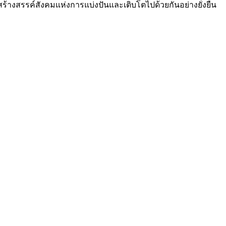
้างสรรค์สังคมแห่งการแบ่งปันและเติบโตไปด้วยกันอย่างยั่งยืน