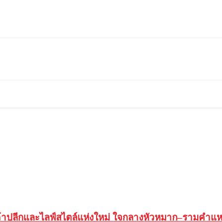
ค้าปลีกและไลฟ์สไตล์แห่งใหม่ ใจกลางหัวหมาก–รามคำแ