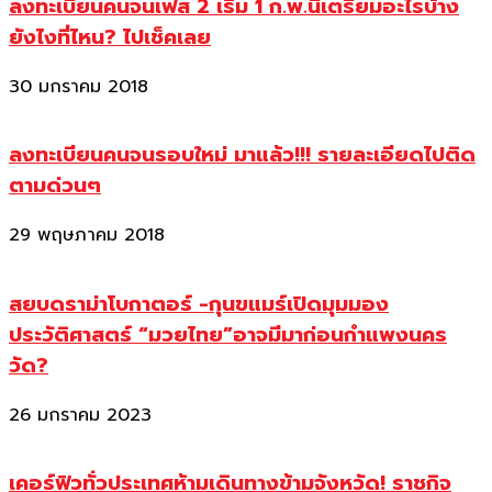
ลงทะเบียนคนจนเฟส 2 เริ่ม 1 ก.พ.นี้เตรียมอะไรบ้าง
ยังไงที่ไหน? ไปเช็คเลย
30 มกราคม 2018
ลงทะเบียนคนจนรอบใหม่ มาแล้ว!!! รายละเอียดไปติด
ตามด่วนๆ
29 พฤษภาคม 2018
สยบดราม่าโบกาตอร์ -กุนขแมร์เปิดมุมมอง
ประวัติศาสตร์ “มวยไทย”อาจมีมาก่อนกำแพงนคร
วัด?
26 มกราคม 2023
เคอร์ฟิวทั่วประเทศห้ามเดินทางข้ามจังหวัด! ราชกิจ