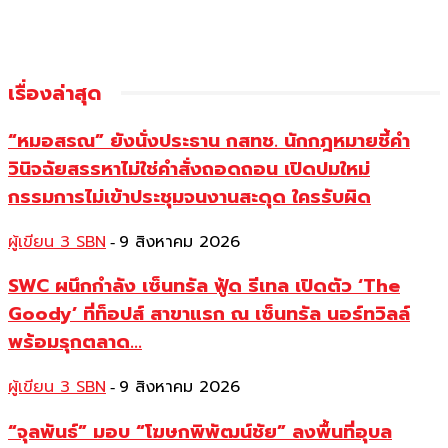
เรื่องล่าสุด
“หมอสรณ” ยังนั่งประธาน กสทช. นักกฎหมายชี้คำ
วินิจฉัยสรรหาไม่ใช่คำสั่งถอดถอน เปิดปมใหม่
กรรมการไม่เข้าประชุมจนงานสะดุด ใครรับผิด
ผู้เขียน 3 SBN
9 สิงหาคม 2026
-
SWC ผนึกกำลัง เซ็นทรัล ฟู้ด รีเทล เปิดตัว ‘The
Goody’ ที่ท็อปส์ สาขาแรก ณ เซ็นทรัล นอร์ทวิลล์
พร้อมรุกตลาด...
ผู้เขียน 3 SBN
9 สิงหาคม 2026
-
“จุลพันธ์” มอบ “โฆษกพิพัฒน์ชัย” ลงพื้นที่อุบล