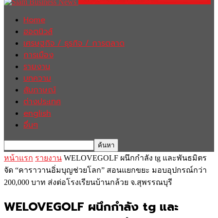
Home
ฮอตนิวส์
เศรษฐกิจ / ธุรกิจ / การตลาด
การเมือง
รายงาน
บทความ
สัมภาษณ์
ต่างประเทศ
english
อื่นๆ
หน้าแรก
รายงาน
WELOVEGOLF ผนึกกำลัง tg และพันธมิตร
จัด “คาราวานอิ่มบุญช่วยโลก” สอนแยกขยะ มอบอุปกรณ์กว่า
200,000 บาท ส่งต่อโรงเรียนบ้านกล้วย จ.สุพรรณบุรี
WELOVEGOLF ผนึกกำลัง tg และ