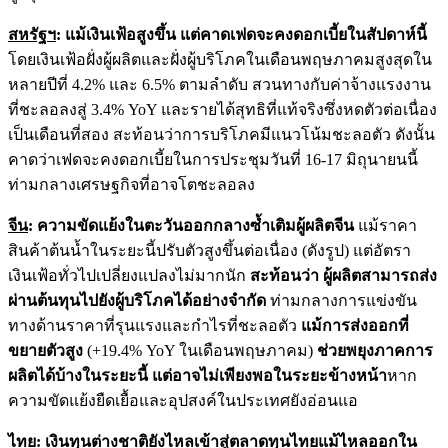
สหรัฐฯ
:
แม้เงินเฟ้อสูงขึ้น แต่คาดเฟดจะคงดอกเบี้ยในสัปดาห์นี้
โดยเงินเฟ้อฝั่งผู้ผลิตและฝั่งผู้บริโภคในเดือนพฤษภาคมสูงสุดใน
หลายปีที่ 4.2% และ 6.5% ตามลำดับ สวนทางกับค่าจ้างแรงงาน
ที่ชะลอลงสู่ 3.4% YoY และรายได้สุทธิที่แท้จริงซึ่งหดตัวต่อเนื่อง
เป็นเดือนที่สอง สะท้อนว่าการบริโภคมีแนวโน้มชะลอตัว ดังนั้น
คาดว่าเฟดจะคงดอกเบี้ยในการประชุมวันที่ 16-17 มิถุนายนนี้
ท่ามกลางเศรษฐกิจที่อาจโตชะลอลง
จีน
: ความขัดแย้งในตะวันออกกลางซ้ำเติมผู้ผลิตจีน
แม้ราคา
สินค้าต้นน้ำในระยะนี้ปรับตัวสูงขึ้นต่อเนื่อง (ดังรูป) แต่อัตรา
เงินเฟ้อทั่วไปเปลี่ยงแปลงไม่มากนัก
สะท้อนว่า ผู้ผลิตสามารถส่ง
ผ่านต้นทุนไปยังผู้บริโภคได้อย่างจำกัด
ท่ามกลางการแข่งขัน
ทางด้านราคาที่รุนแรงและกำไรที่ชะลอตัว
แม้การส่งออกที่
ขยายตัวสูง
(+19.4% YoY ในเดือนพฤษภาคม)
ช่วยพยุงภาคการ
ผลิตได้บ้างในระยะนี้ แต่อาจไม่เพียงพอในระยะข้างหน้า
หาก
ความขัดแย้งยืดเยื้อและอุปสงค์ในประเทศยังอ่อนแอ
ไทย
: เงินทุนต่างชาติยังไหลเข้าสู่ตลาดทุนไทยแม้ไหลออกใน