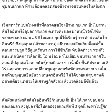
ข้าวมองไกลสุดลูกตา สลับความงามของสวนผลไม้ และวิถีชีวิต
ชุมชนเก่าแก่ ที่รายล้อมตลอดสองข้างทางชวนหลงใหลยิ่งนัก
เริ่มสตาร์ทแปดโมงเช้าที่ตลาดสุขใจ เป้าหมายแรก ปั่นไปสวน
ส้มโออินทรีย์อุบลการะเวก ต.ทรงคะนอง ผ่านหน้าวัดไร่ขิง
ระยะทางประมาณ 8 กิโลเมตร จุดนี้ได้เรียนรู้การทำสวนส้มโอ
อินทรีย์ ซึ่งลุงอุบล (เจ้าของสวน) อธิบายละเอียดยิบ ตั้งแต่ขั้น
ตอนการปลูก วิธีดูแลรักษา การใช้ชีวภัณฑ์ชนิดต่างๆ รวมถึง
แนะเทคนิคการเลือกส้มโอ พร้อมพาไปเยี่ยมชมบรรยากาศใน
สวน ที่ปลูกส้มโอสายพันธุ์ทองดี และขาวน้ำผึ้ง พื้นที่ประมาณ 8
ไร่ และจากการแลกเปลี่ยนพูดคุยตอบข้อซักถามหลายประเด็น
สุดท้ายลุงอุบลยืนยันว่า เกษตรอินทรีย์ ไม่ได้ช่วยแค่สุขภาพดี
อย่างเดียว แต่ช่วยให้เศรษฐกิจสังคม สิ่งแวดล้อมดีขึ้นด้วย
สัมผัสแหล่งผลิตส้มโออินทรีย์กันแบบเต็มอิ่ม ได้เวลาขอบคุณ
และเอ่ยลา ลุงอุบล เพื่อไปต่อยังจุดแวะพักที่ 3 จุดนี้ จะพาไปรู้จัก