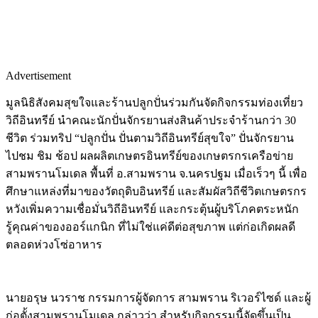
Advertisement
มูลนิธิสังคมสุขใจและร้านปลูกปั่นร่วมกันจัดกิจกรรมท่องเที่ยว
วิถีอินทรีย์ นำคณะนักปั่นจักรยานส่งสินค้าประจำร้านกว่า 30
ชีวิต ร่วมทริป “ปลูกปั่น ปั่นตามวิถีอินทรีย์สุขใจ” ปั่นจักรยาน
ไปชม ชิม ช้อป ผลผลิตเกษตรอินทรีย์ของเกษตรกรเครือข่าย
สามพรานโมเดล พื้นที่ อ.สามพราน จ.นครปฐม เมื่อเร็วๆ นี้ เพื่อ
ศึกษาแหล่งที่มาของวัตถุดิบอินทรีย์ และสัมผัสวิถีชีวิตเกษตรกร
หวังเพิ่มความเชื่อมั่นวิถีอินทรีย์ และกระตุ้นผู้บริโภคตระหนัก
รู้คุณค่าของออร์แกนิก ที่ไม่ใช่แค่ดีต่อสุขภาพ แต่ก่อเกิดผลดี
ตลอดห่วงโซ่อาหาร
นายอรุษ นวราช กรรมการผู้จัดการ สามพราน ริเวอร์ไซด์ และผู้
ก่อตั้งสามพรานโมเดล กล่าวว่า สำหรับกิจกรรมนี้จัดขึ้นเป็น