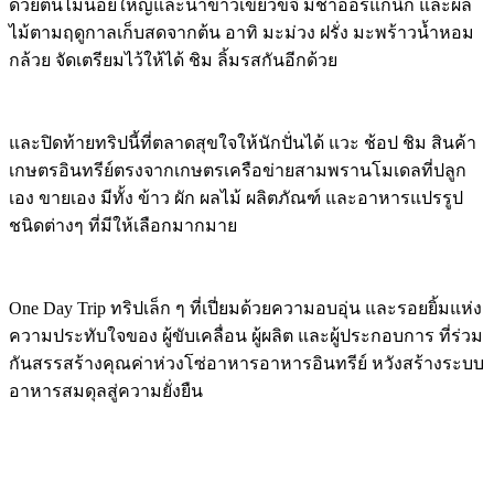
ด้วยต้นไม้น้อยใหญ่และนาข้าวเขียวขจี มีชาออร์แกนิก และผล
ไม้ตามฤดูกาลเก็บสดจากต้น อาทิ มะม่วง ฝรั่ง มะพร้าวน้ำหอม
กล้วย จัดเตรียมไว้ให้ได้ ชิม ลิ้มรสกันอีกด้วย
และปิดท้ายทริปนี้ที่ตลาดสุขใจให้นักปั่นได้ แวะ ช้อป ชิม สินค้า
เกษตรอินทรีย์ตรงจากเกษตรเครือข่ายสามพรานโมเดลที่ปลูก
เอง ขายเอง มีทั้ง ข้าว ผัก ผลไม้ ผลิตภัณฑ์ และอาหารแปรรูป
ชนิดต่างๆ ที่มีให้เลือกมากมาย
One Day Trip ทริปเล็ก ๆ ที่เปี่ยมด้วยความอบอุ่น และรอยยิ้มแห่ง
ความประทับใจของ ผู้ขับเคลื่อน ผู้ผลิต และผู้ประกอบการ ที่ร่วม
กันสรรสร้างคุณค่าห่วงโซ่อาหารอาหารอินทรีย์ หวังสร้างระบบ
อาหารสมดุลสู่ความยั่งยืน