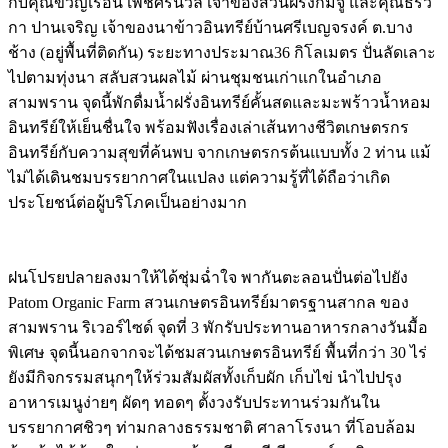
กับคุณขวัญเรือน เพ็ชศรีนวล เจ้าของสวนฝรั่งกิมจู และคุณธรวิ
กา ปานเจริญ เจ้าของนาข้าวอินทรีย์บ้านศรีเบญจรงค์ ต.บาง
ช้าง (อยู่พื้นที่ติดกัน) ระยะทางประมาณ36 กิโลเมตร ปั่นลัดเลาะ
ไปตามทุ่งนา สลับสวนผลไม้ ผ่านชุมชนเก่าแกในอำเภอ
สามพราน จุดนี้พักดื่มน้ำฝรั่งอินทรีย์คั้นสดและมะพร้าวน้ำหอม
อินทรีย์ให้เย็นชื่นใจ พร้อมฟังเรื่องเล่าเส้นทางชีวิตเกษตรกร
อินทรีย์กับความสุขที่ค้นพบ จากเกษตรกรต้นแบบทั้ง 2 ท่าน แม้
ไม่ได้เดินชมบรรยากาศในแปลง แต่ความรู้ที่ได้ถือว่าเกิด
ประโยชน์ต่อผู้บริโภคเป็นอย่างมาก
ฝนโปรยปลายลงมาให้ได้ชุ่มฉ่ำใจ พากันตะลอนปั่นต่อไปยัง
Patom Organic Farm สวนเกษตรอินทรีย์มาตรฐานสากล ของ
สามพราน ริเวอร์ไซด์ จุดที่ 3 พักรับประทานอาหารกลางวันมื้อ
พิเศษ จุดนี้นอกจากจะได้ชมสวนเกษตรอินทรีย์ พื้นที่กว่า 30 ไร่
ยังมีกิจกรรมสนุกๆให้ร่วมสัมผัสทั้งเก็บผัก เก็บไข่ นำไปปรุง
อาหารเมนูง่ายๆ ผัดๆ ทอดๆ ตั้งวงรับประทานร่วมกันใน
บรรยากาศชิวๆ ท่ามกลางธรรมชาติ ศาลาโรงนา ที่โอบล้อม