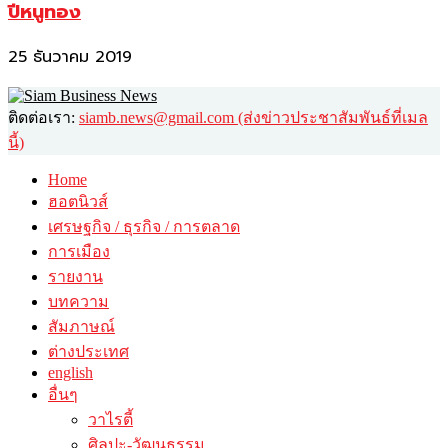
ปีหนูทอง
25 ธันวาคม 2019
ติดต่อเรา:
siamb.news@gmail.com (ส่งข่าวประชาสัมพันธ์ที่เมล
นี้)
Home
ฮอตนิวส์
เศรษฐกิจ / ธุรกิจ / การตลาด
การเมือง
รายงาน
บทความ
สัมภาษณ์
ต่างประเทศ
english
อื่นๆ
วาไรตี้
ศิลปะ-วัฒนธรรม