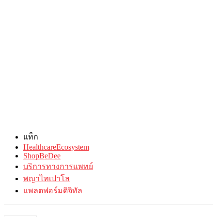
แท็ก
HealthcareEcosystem
ShopBeDee
บริการทางการแพทย์
พญาไทเปาโล
แพลตฟอร์มดิจิทัล