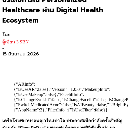
Healthcare ผ่าน Digital Health
Ecosystem
โดย
ผู้เขียน 3 SBN
-
15 มิถุนายน 2026
{"ARInfo":
{"IsUseAR":false},"Version":"1.0.0","MakeupInfo":
{"IsUseMakeup":false},"FaceliftInfo":
{"IsChangeEyeLift":false,"IsChangeFacelift":false,"IsChange
{"SwitchMedicatedAcne":false,"IsAIBeauty":false,"IsBrightEye
{"AppName":2},"FilterInfo":{"IsUseFilter":false}}
เครือโรงพยาบาลพญาไท-เปาโล ประกาศผนึกกำลังครั้งสำคัญ
ร่วมกับ “Shop.BeDee” แพลตฟอร์มสุขภาพดิจิทัลชั้นนำ ยก