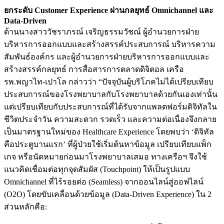
ยกระดับ Customer Experience ผ่านกลยุทธ์ Omnichannel และ
Data-Driven
ด้านนางสาววัชราภรณ์ เจริญธรรมวัชณ์ ผู้อำนวยการฝ่าย
บริหารการออกแบบและสร้างสรรค์ประสบการณ์ บริหารความ
สัมพันธ์องค์กร และผู้อำนวยการฝ่ายบริหารการออกแบบและ
สร้างสรรค์กลยุทธ์ การสื่อสารการตลาดดิจิตอล เครือ
รพ.พญาไท-เปาโล กล่าวว่า “ปัจจุบันผู้บริโภคไม่ได้เปรียบเทียบ
ประสบการณ์ของโรงพยาบาลกับโรงพยาบาลด้วยกันเองเท่านั้น
แต่เปรียบเทียบกับประสบการณ์ที่ได้รับจากแพลตฟอร์มดิจิทัลใน
ชีวิตประจำวัน ความสะดวก รวดเร็ว และความต่อเนื่องจึงกลาย
เป็นมาตรฐานใหม่ของ Healthcare Experience โดยพบว่า ‘ดิจิทัล
คือประตูบานแรก’ ที่ผู้ป่วยใช้เริ่มต้นหาข้อมูล เปรียบเทียบแพ็ก
เกจ หรือนัดหมายก่อนมาโรงพยาบาลเสมอ ทางเครือฯ จึงใช้
แนวคิดเชื่อมต่อทุกจุดสัมผัส (Touchpoint) ให้เป็นรูปแบบ
Omnichannel ที่ไร้รอยต่อ (Seamless) จากออนไลน์สู่ออฟไลน์
(O2O) โดยขับเคลื่อนด้วยข้อมูล (Data-Driven Experience) ใน 2
ส่วนหลักคือ: