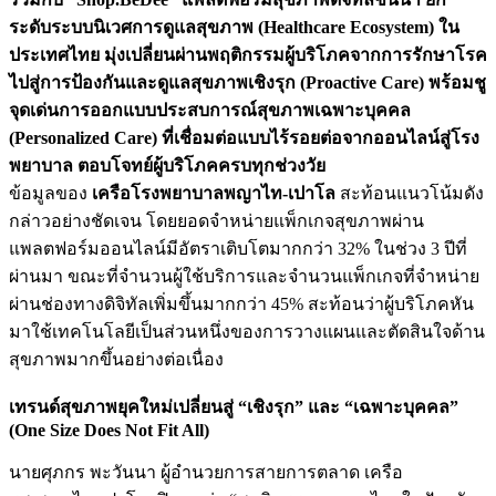
ระดับระบบนิเวศการดูแลสุขภาพ (Healthcare Ecosystem) ใน
ประเทศไทย มุ่งเปลี่ยนผ่านพฤติกรรมผู้บริโภคจากการรักษาโรค
ไปสู่การป้องกันและดูแลสุขภาพเชิงรุก (Proactive Care) พร้อมชู
จุดเด่นการออกแบบประสบการณ์สุขภาพเฉพาะบุคคล
(Personalized Care) ที่เชื่อมต่อแบบไร้รอยต่อจากออนไลน์สู่โรง
พยาบาล ตอบโจทย์ผู้บริโภคครบทุกช่วงวัย
ข้อมูลของ
เครือโรงพยาบาลพญาไท-เปาโล
สะท้อนแนวโน้มดัง
กล่าวอย่างชัดเจน โดยยอดจำหน่ายแพ็กเกจสุขภาพผ่าน
แพลตฟอร์มออนไลน์มีอัตราเติบโตมากกว่า 32% ในช่วง 3 ปีที่
ผ่านมา ขณะที่จำนวนผู้ใช้บริการและจำนวนแพ็กเกจที่จำหน่าย
ผ่านช่องทางดิจิทัลเพิ่มขึ้นมากกว่า 45% สะท้อนว่าผู้บริโภคหัน
มาใช้เทคโนโลยีเป็นส่วนหนึ่งของการวางแผนและตัดสินใจด้าน
สุขภาพมากขึ้นอย่างต่อเนื่อง
เทรนด์สุขภาพยุคใหม่เปลี่ยนสู่ “เชิงรุก” และ “เฉพาะบุคคล”
(One Size Does Not Fit All)
นายศุภกร พะวันนา ผู้อำนวยการสายการตลาด เครือ