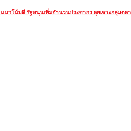
แนวโน้มดี รัฐหนุนเพิ่มจำนวนประชากร ลุยเจาะกลุ่มต