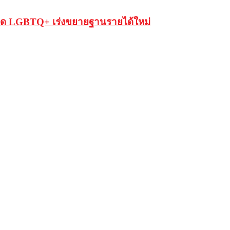
ลาด LGBTQ+ เร่งขยายฐานรายได้ใหม่