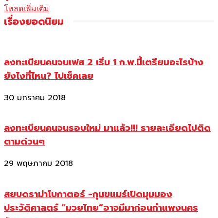
โหลดเพิ่มเติม
เรื่องยอดนิยม
ลงทะเบียนคนจนเฟส 2 เริ่ม 1 ก.พ.นี้เตรียมอะไรบ้าง
ยังไงที่ไหน? ไปเช็คเลย
30 มกราคม 2018
ลงทะเบียนคนจนรอบใหม่ มาแล้ว!!! รายละเอียดไปติด
ตามด่วนๆ
29 พฤษภาคม 2018
สยบดราม่าโบกาตอร์ -กุนขแมร์เปิดมุมมอง
ประวัติศาสตร์ “มวยไทย”อาจมีมาก่อนกำแพงนคร