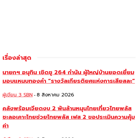
เรื่องล่าสุด
นายกฯ อนุทิน เชิดชู 264 กำนัน ผู้ใหญ่บ้านยอดเยี่ยม
มอบแหนบทองคำ “รางวัลเกียรติยศแห่งการเสียสละ”
ผู้เขียน 3 SBN
8 สิงหาคม 2026
-
คลังพร้อมเจียดงบ 2 พันล้านหนุนไทยเที่ยวไทยพลัส
ชะลอเคาะไทยช่วยไทยพลัส เฟส 2 ขอประเมินความคุ้ม
ค่า