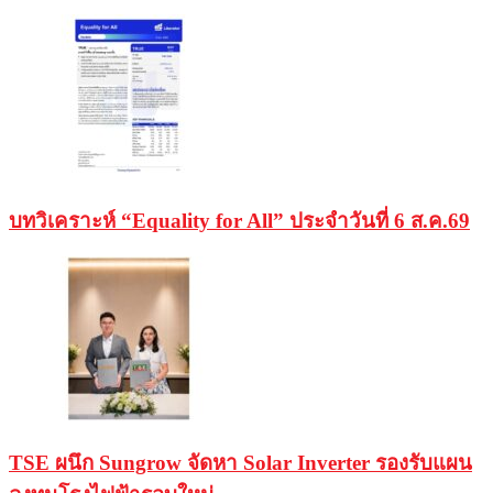
บทวิเคราะห์ “Equality for All” ประจำวันที่ 6 ส.ค.69
TSE ผนึก Sungrow จัดหา Solar Inverter รองรับแผน