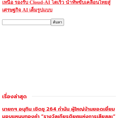
เหนือ รองรับ Cloud-AI โตเร็ว นำทัพขับเคลื่อนไทยสู่
เศรษฐกิจ AI เต็มรูปแบบ
เรื่องล่าสุด
นายกฯ อนุทิน เชิดชู 264 กำนัน ผู้ใหญ่บ้านยอดเยี่ยม
มอบแหนบทองคำ “รางวัลเกียรติยศแห่งการเสียสละ”