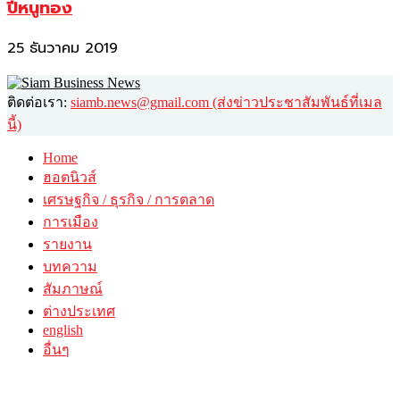
ปีหนูทอง
25 ธันวาคม 2019
ติดต่อเรา:
siamb.news@gmail.com (ส่งข่าวประชาสัมพันธ์ที่เมล
นี้)
Home
ฮอตนิวส์
เศรษฐกิจ / ธุรกิจ / การตลาด
การเมือง
รายงาน
บทความ
สัมภาษณ์
ต่างประเทศ
english
อื่นๆ
วาไรตี้
ศิลปะ-วัฒนธรรม