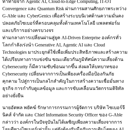
ท้าทายจาก Agentic AI, Cloud-to-Edge Computing, IT-OT
Convergence และ Quantum Risk ผ่านการผสานศักยภาพระหว่าง
G-Able และ CyberGenics เพื่อสร้างระบบนิเวศด้านความมั่นคง
ปลอดภัยไซเบอร์ที่ครอบคลุมทั้งด้านเทคโนโลยี แพลตฟอร์ม
และบริการอย่างครบวงจร
ท่ามกลางการเปลี่ยนผ่านสู่ยุค AI-Driven Enterprise องค์กรทั่ว
โลกกำลังเร่งนำ Generative AI, Agentic AI และ Cloud
Technologies มาประยุกต์ใช้เพื่อเพิ่มประสิทธิภาพและสร้างความ
ได้เปรียบทางการแข่งขัน ขณะเดียวกันภูมิทัศน์ความเสี่ยงด้าน
Cybersecurity ก็มีความซับซ้อนมากขึ้น ส่งผลให้บทบาทของ
Cybersecurity เปลี่ยนจากการเป็นเพียงเครื่องมือป้องกันภัย
คุกคาม ไปสู่การเป็นกลไกสำคัญในการสร้างความเชื่อมั่นทาง
ธุรกิจ การกำกับดูแลข้อมูล และการขับเคลื่อนนวัตกรรมดิจิทัล
อย่างยั่งยืน
นายอัตพล พยัคฆ์ รักษาการกรรมการผู้จัดการ บริษัท ไซเบอร์จี
นิคส์ จำกัด และ Chief Information Security Officer ของ G-Able
กล่าวว่า องค์กรในปัจจุบันไม่ได้เผชิญเพียงความเสี่ยงจากการ
โจมตีทางไซเบอร์เท่านั้น แต่ยังต้องรับมือกับการเติบโตของ AI