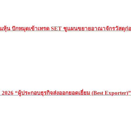
านหุ้น ปักหมุดเข้าเทรด SET ชูแผนขยายอาณาจักรวัสดุก
26 “ผู้ประกอบธุรกิจส่งออกยอดเยี่ยม (Best Exporter)” 