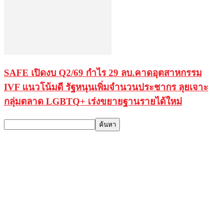
SAFE เปิดงบ Q2/69 กำไร 29 ลบ.คาดอุตสาหกรรม
IVF แนวโน้มดี รัฐหนุนเพิ่มจำนวนประชากร ลุยเจาะ
กลุ่มตลาด LGBTQ+ เร่งขยายฐานรายได้ใหม่