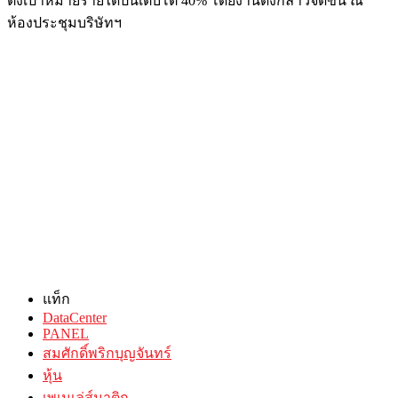
ตั้งเป้าหมายรายได้ปีนี้เติบโต 40% โดยงานดังกล่าวจัดขึ้น ณ
ห้องประชุมบริษัทฯ
แท็ก
DataCenter
PANEL
สมศักดิ์พริกบุญจันทร์
หุ้น
เพเนเล่ส์มาติก