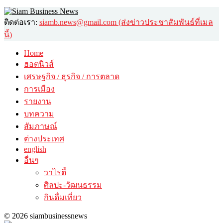
ติดต่อเรา:
siamb.news@gmail.com (ส่งข่าวประชาสัมพันธ์ที่เมล
นี้)
Home
ฮอตนิวส์
เศรษฐกิจ / ธุรกิจ / การตลาด
การเมือง
รายงาน
บทความ
สัมภาษณ์
ต่างประเทศ
english
อื่นๆ
วาไรตี้
ศิลปะ-วัฒนธรรม
กินดื่มเที่ยว
© 2026 siambusinessnews