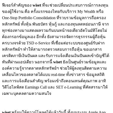
ฟีเจอร์สำคัญของ
wiset
ที่จะช่วยเปลี่ยนประสบการณ์การลงทุน
ของผู้ใช้งาน คือ ครั้งแรกของไทยกับบริการ My Wealth หรือ
One-Stop Portfolio Consolidation ที่รวบรวมข้อมูลการถือครอง
หลักทรัพย์ ทั้งหุ้น พันธบัตร หุ้นกู้ และกองทุนลดหย่อนภาษี จาก
ทุกช่องทางมาแสดงผลรวมกันบนหน้าจอเดียวอัตโนมัติโดยไม่
ต้องกรอกข้อมูลเอง อีกทั้ง ยังสามารถจัดการธุรกรรมผู้ถือหุ้น
ครบวงจรด้วย TSD e-Service ที่เชื่อมต่อระบบของศูนย์รับฝาก
หลักทรัพย์ฯ ทำให้สามารถตรวจสอบการถือหุ้น ขอเอกสาร
เครดิตภาษีเงินปันผล และรับการแจ้งเตือนเงินปันผลเข้าบัญชีได้
ทันทีผ่านแอปเดียว นอกจากนี้
wiset
ยังเป็นศูนย์รวมข้อมูลและ
องค์ความรู้จากตลาดหลักทรัพย์ฯ ช่วยให้ผู้ลงทุนติดตามความ
เคลื่อนไหวของตลาดได้แบบ real-time ทั้งข่าวสาร ข้อมูลสถิติ
และการแจ้งเตือนสำคัญ พร้อมเข้าถึงคอนเทนต์คุณภาพ อาทิ
วิดีโอไลฟ์สด Earnings Call และ SET e-Learning ที่คัดสรรมาให้
เฉพาะบุคคลตามความสนใจ
wiset
พร้อมให้ดาวน์โหลดได้แล้ววันนี้ ทั้งบนระบบ Apple App