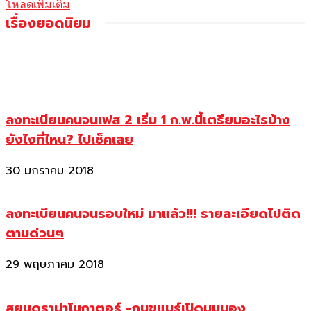
โหลดเพิ่มเติม
เรื่องยอดนิยม
ลงทะเบียนคนจนเฟส 2 เริ่ม 1 ก.พ.นี้เตรียมอะไรบ้าง
ยังไงที่ไหน? ไปเช็คเลย
30 มกราคม 2018
ลงทะเบียนคนจนรอบใหม่ มาแล้ว!!! รายละเอียดไปติด
ตามด่วนๆ
29 พฤษภาคม 2018
สยบดราม่าโบกาตอร์ -กุนขแมร์เปิดมุมมอง