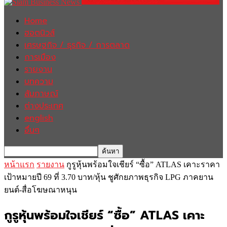
Home
ฮอตนิวส์
เศรษฐกิจ / ธุรกิจ / การตลาด
การเมือง
รายงาน
บทความ
สัมภาษณ์
ต่างประเทศ
english
อื่นๆ
หน้าแรก
รายงาน
กูรูหุ้นพร้อมใจเชียร์ “ซื้อ” ATLAS เคาะราคา
เป้าหมายปี 69 ที่ 3.70 บาท/หุ้น ชูศักยภาพธุรกิจ LPG ภาคยาน
ยนต์-สื่อโฆษณาหนุน
กูรูหุ้นพร้อมใจเชียร์ “ซื้อ” ATLAS เคาะ