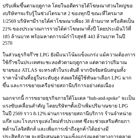
ปรับเพิ่มขึ้นตามฤดูกาล โดยในอดีตรายได้โฆษณาส่วนใหญ่ขอ
งบริษัทฯจะรับรู้ในช่วงไตรมาส 2 ของทุกปี ขณะที่ไตรมาส
1/2569 บริษัทฯมีรายได้ค่าโฆษณาเพียง 38 ล้านบาท หรือคิดเป็น
21% ของประมาณการรายได้ค่าโฆษณาทั้งปี โดยประเมินไว้ที่
185 ล้านบาท พร้อมคาดการณ์กำไรสุทธิ 443 ล้านบาท ในปี
2570
ในส่วนธุรกิจก๊าซ LPG ยังมีแนวโน้มแข็งแกร่ง แม้ความต้องการ
ใช้ก๊าซในประเทศจะชะลอตัวตามฤดูกาล แต่คาดว่าปริมาณ
ขายของ ATLAS จะทรงตัวในระดับดี จากปัจจัยสนับสนุนทั้ง
ราคาน้ำมันที่อยู่ในระดับสูง ส่งผลให้ผู้ใช้หันมาเลือก LPG มาก
ขึ้น และการขยายเครือข่ายสถานีบริการอย่างต่อเนื่อง
นอกจากนี้ การขยายธุรกิจภายใต้โมเดล “hub-and-spoke” จะเป็น
แรงขับเคลื่อนสำคัญ โดยบริษัทฯตั้งเป้าเพิ่มปริมาณขาย LPG
ในปี 2569 ราว 8-12% ผ่านการขยายสถานีบริการ ร้านจำหน่าย
แก๊ส และโรงบรรจุแห่งใหม่ทั่วประเทศ ซึ่งจะช่วยเสริมศักยภา
พด้านโลจิสติกส์ และเพิ่มการเข้าถึงลูกค้าได้อย่างมี
ประสิทธิภาพ จะสนับสนุนความแข็งแกร่งมูลค่าทางการตลาด