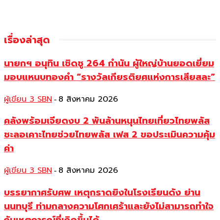
เรื่องล่าสุด
นายกฯ อนุทิน เชิดชู 264 กำนัน ผู้ใหญ่บ้านยอดเยี่ยม
มอบแหนบทองคำ “รางวัลเกียรติยศแห่งการเสียสละ”
ผู้เขียน 3 SBN
8 สิงหาคม 2026
-
คลังพร้อมเจียดงบ 2 พันล้านหนุนไทยเที่ยวไทยพลัส
ชะลอเคาะไทยช่วยไทยพลัส เฟส 2 ขอประเมินความคุ้ม
ค่า
ผู้เขียน 3 SBN
8 สิงหาคม 2026
-
บรรยากาศรับศพ เหตุกราดยิงในโรงเรียนดัง ย่าน
นนทบุรี ท่ามกลางความโศกเศร้าและยังไม่สามารถทำใจ
กับเหตุการณ์ที่เกิดขึ้นได้