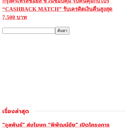
กรุงศรีเฟิร์สช้อยส์ ชวนช้อปคุ้ม รับคืนคุ้มกับโปร
“CASHBACK MATCH” รับเครดิตเงินคืนสูงสุด
7,500 บาท
เรื่องล่าสุด
“จุลพันธ์” ส่งโฆษก “พิพัฒน์ชัย” เปิดโครงการ