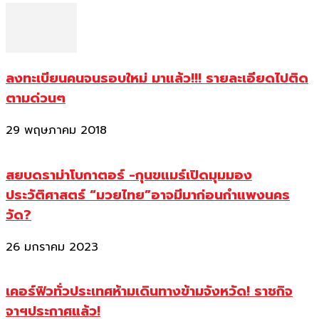
ลงทะเบียนคนจนรอบใหม่ มาแล้ว!!! รายละเอียดไปติด
ตามด่วนๆ
29 พฤษภาคม 2018
สยบดราม่าโบกาตอร์ -กุนขแมร์เปิดมุมมอง
ประวัติศาสตร์ “มวยไทย”อาจมีมาก่อนกำแพงนคร
วัด?
26 มกราคม 2023
เคอร์ฟิวทั่วประเทศห้ามเดินทางข้ามจังหวัด! ราชกิจ
จาฯประกาศแล้ว!