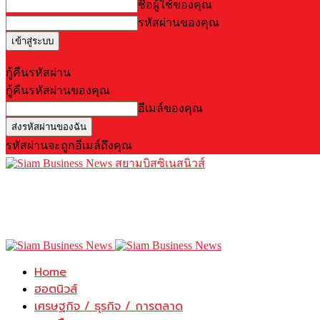
ชื่อผู้ใช้ของคุณ
รหัสผ่านของคุณ
Forgot your password? Get help
กู้คืนรหัสผ่าน
กู้คืนรหัสผ่านของคุณ
อีเมล์ของคุณ
รหัสผ่านจะถูกอีเมล์ถึงคุณ
สยามบิสซิเนสนิวส์
Home
ฮอตนิวส์
เศรษฐกิจ / ธุรกิจ / การตลาด