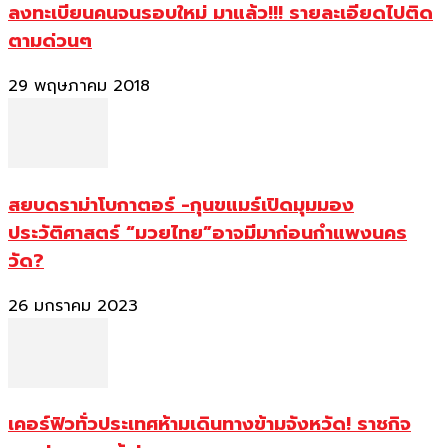
ลงทะเบียนคนจนรอบใหม่ มาแล้ว!!! รายละเอียดไปติด
ตามด่วนๆ
29 พฤษภาคม 2018
สยบดราม่าโบกาตอร์ -กุนขแมร์เปิดมุมมอง
ประวัติศาสตร์ “มวยไทย”อาจมีมาก่อนกำแพงนคร
วัด?
26 มกราคม 2023
เคอร์ฟิวทั่วประเทศห้ามเดินทางข้ามจังหวัด! ราชกิจ