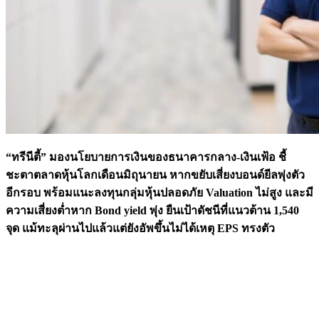
“ทรีนีตี้” มองนโยบายการเงินของธนาคารกลาง
-เงินเฟ้อ ชี้
ชะตาตลาดหุ้นโลกเดือนมิถุนายน หากขยับเสี่ยงบอนด์ยีลพุ่งตัว
อีกรอบ พร้อมแนะ
ลงทุนกลุ่มหุ้นปลอดภัย
Valuation ไม่สูง
และมี
ความเสี่ยงต่ำหาก
Bond yield พุ่ง ยืนเป้าดัชนีที่แนวต้าน 1,540
จุด
แม้ทะลุผ่านไปแล้วแต่ยังอัพขึ้นไม่ได้เหตุ
EPS ทรงตัว