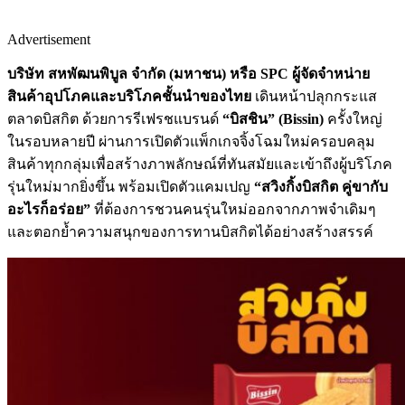
Advertisement
บริษัท สหพัฒนพิบูล จำกัด (มหาชน) หรือ
SPC
ผู้จัดจำหน่าย
สินค้าอุปโภคและบริโภคชั้นนำของไทย
เดินหน้าปลุกกระแส
ตลาดบิสกิต ด้วยการรีเฟรชแบรนด์
“บิสชิน” (
Bissin)
ครั้งใหญ่
ในรอบหลายปี ผ่านการเปิดตัวแพ็กเกจจิ้งโฉมใหม่ครอบคลุม
สินค้าทุกกลุ่มเพื่อสร้างภาพลักษณ์ที่ทันสมัยและเข้าถึงผู้บริโภค
รุ่นใหม่มากยิ่งขึ้น พร้อมเปิดตัวแคมเปญ
“สวิงกิ้งบิสกิต คู่ขากับ
อะไรก็อร่อย”
ที่ต้องการชวนคนรุ่นใหม่ออกจากภาพจำเดิมๆ
และตอกย้ำความสนุกของการทานบิสกิตได้อย่างสร้างสรรค์