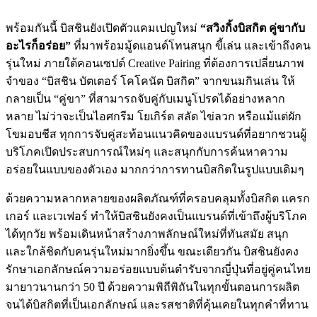
พร้อมกันนี้ บิสชินยังเปิดตัวแคมเปญใหม่
“สวิงกิ้งบิสกิต คู่ขากับ
อะไรก็อร่อย”
ที่มาพร้อมมู้ดแอนด์โทนสนุก ขี้เล่น และเข้าถึงคน
รุ่นใหม่ ภายใต้คอนเซปต์ Creative Pairing ที่ต้องการเปลี่ยนภาพ
จำของ “บิสชิน บัตเตอร์ โคโคนัต บิสกิต” จากขนมกินเล่น ให้
กลายเป็น “คู่ขา” ที่สามารถจับคู่กับเมนูโปรดได้อย่างหลาก
หลาย ไม่ว่าจะเป็นไอศกรีม โยเกิร์ต สลัด ไข่ลวก หรือแม้แต่ผัก
โขมอบชีส ทุกการจับคู่สะท้อนแนวคิดของแบรนด์ที่อยากชวนผู้
บริโภคเปิดประสบการณ์ใหม่ๆ และสนุกกับการค้นหาความ
อร่อยในแบบของตัวเอง มากกว่าการทานบิสกิตในรูปแบบเดิมๆ
ด้วยความหลากหลายของผลิตภัณฑ์ที่ครอบคลุมทั้งบิสกิต แครก
เกอร์ และเวเฟอร์ ทำให้บิสชินยังคงเป็นแบรนด์ที่เข้าถึงผู้บริโภค
ได้ทุกวัย พร้อมเดินหน้าสร้างภาพลักษณ์ใหม่ที่ทันสมัย สนุก
และใกล้ชิดกับคนรุ่นใหม่มากยิ่งขึ้น ขณะเดียวกัน บิสชินยังคง
รักษาเอกลักษณ์ความอร่อยแบบต้นตำรับจากญี่ปุ่นที่อยู่คู่คนไทย
มายาวนานกว่า 50 ปี ด้วยความพิถีพิถันในทุกขั้นตอนการผลิต
จนได้บิสกิตที่เป็นเอกลักษณ์ และรสชาติที่คุ้นเคยในทุกคำที่ทาน