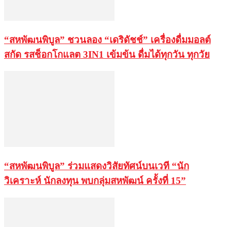
“สหพัฒนพิบูล” ชวนลอง “เดริดัชช์” เครื่องดื่มมอลต์
สกัด รสช็อกโกแลต 3IN1 เข้มข้น ดื่มได้ทุกวัน ทุกวัย
“สหพัฒนพิบูล” ร่วมแสดงวิสัยทัศน์บนเวที “นัก
วิเคราะห์ นักลงทุน พบกลุ่มสหพัฒน์ ครั้งที่ 15”