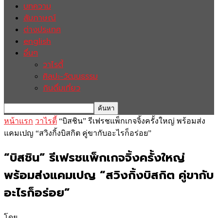
บทความ
สัมภาษณ์
ต่างประเทศ
english
อื่นๆ
วาไรตี้
ศิลปะ-วัฒนธรรม
กินดื่มเที่ยว
หน้าแรก
วาไรตี้
“บิสชิน” รีเฟรชแพ็กเกจจิ้งครั้งใหญ่ พร้อมส่ง
แคมเปญ “สวิงกิ้งบิสกิต คู่ขากับอะไรก็อร่อย”
“บิสชิน” รีเฟรชแพ็กเกจจิ้งครั้งใหญ่
พร้อมส่งแคมเปญ “สวิงกิ้งบิสกิต คู่ขากับ
อะไรก็อร่อย”
โดย