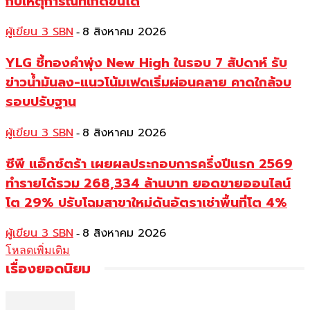
กับเหตุการณ์ที่เกิดขึ้นได้
ผู้เขียน 3 SBN
8 สิงหาคม 2026
-
YLG ชี้ทองคำพุ่ง New High ในรอบ 7 สัปดาห์ รับ
ข่าวน้ำมันลง-แนวโน้มเฟดเริ่มผ่อนคลาย คาดใกล้จบ
รอบปรับฐาน
ผู้เขียน 3 SBN
8 สิงหาคม 2026
-
ซีพี แอ็กซ์ตร้า เผยผลประกอบการครึ่งปีแรก 2569
ทำรายได้รวม 268,334 ล้านบาท ยอดขายออนไลน์
โต 29% ปรับโฉมสาขาใหม่ดันอัตราเช่าพื้นที่โต 4%
ผู้เขียน 3 SBN
8 สิงหาคม 2026
-
โหลดเพิ่มเติม
เรื่องยอดนิยม