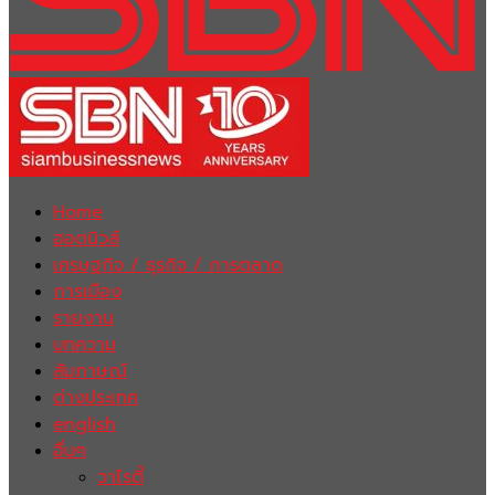
Home
ฮอตนิวส์
เศรษฐกิจ / ธุรกิจ / การตลาด
การเมือง
รายงาน
บทความ
สัมภาษณ์
ต่างประเทศ
english
อื่นๆ
วาไรตี้