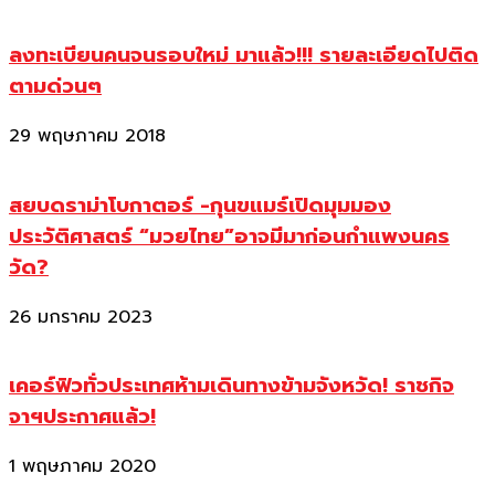
ลงทะเบียนคนจนรอบใหม่ มาแล้ว!!! รายละเอียดไปติด
ตามด่วนๆ
29 พฤษภาคม 2018
สยบดราม่าโบกาตอร์ -กุนขแมร์เปิดมุมมอง
ประวัติศาสตร์ “มวยไทย”อาจมีมาก่อนกำแพงนคร
วัด?
26 มกราคม 2023
เคอร์ฟิวทั่วประเทศห้ามเดินทางข้ามจังหวัด! ราชกิจ
จาฯประกาศแล้ว!
1 พฤษภาคม 2020