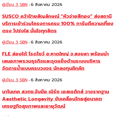
ผู้เขียน 3 SBN
6 สิงหาคม 2026
-
SUSCO คว้าป้ายสัญลักษณ์ “หัวจ่ายสีทอง” ส่งสถานี
บริการเข้าร่วมโครงการครบ 100% การันตีความเที่ยง
ตรง โปร่งใส มั่นใจทุกลิตร
ผู้เขียน 3 SBN
6 สิงหาคม 2026
-
FLE ล่องใต้ โรดโชว์ อ.หาดใหญ่ จ.สงขลา พร้อมนำ
เสนอภาพรวมธุรกิจและจุดแข็งด้านระบบบริหาร
จัดการน้ำแบบครบวงจร นักลงทุนคึกคัก
ผู้เขียน 3 SBN
6 สิงหาคม 2026
-
นาโนเทค สวทช.จับมือ เมิร์ซ เอสเธติกส์ วางรากฐาน
Aesthetic Longevity ขับเคลื่อนไทยสู่อนาคต
เศรษฐกิจสุขภาพและอายุวัฒน์