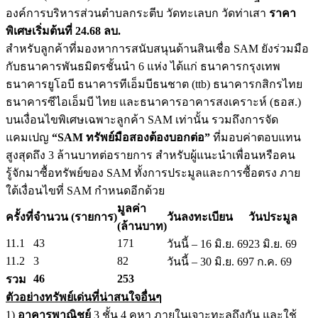
องค์การบริหารส่วนตำบลกระตีบ วัดทะเลบก วัดท่าเสา
ราคา
พิเศษเริ่มต้นที่ 24.68 ลบ.
สำหรับลูกค้าที่มองหาการสนับสนุนด้านสินเชื่อ SAM ยังร่วมมือ
กับธนาคารพันธมิตรชั้นนำ 6 แห่ง ได้แก่ ธนาคารกรุงเทพ
ธนาคารยูโอบี ธนาคารทีเอ็มบีธนชาต (ttb) ธนาคารกสิกรไทย
ธนาคารซีไอเอ็มบี ไทย และธนาคารอาคารสงเคราะห์ (ธอส.)
บนเงื่อนไขพิเศษเฉพาะลูกค้า SAM เท่านั้น รวมถึงการจัด
แคมเปญ
“SAM ทรัพย์มือสองต้องบอกต่อ”
ที่มอบค่าตอบแทน
สูงสุดถึง 3 ล้านบาทต่อรายการ สำหรับผู้แนะนำเพื่อนหรือคน
รู้จักมาซื้อทรัพย์ของ SAM ทั้งการประมูลและการซื้อตรง ภาย
ใต้เงื่อนไขที่ SAM กำหนดอีกด้วย
มูลค่า
ครั้งที่
จำนวน (รายการ)
วันลงทะเบียน
วันประมูล
(ล้านบาท)
11.1
43
171
วันนี้ – 16 มิ.ย. 69
23 มิ.ย. 69
11.2
3
82
วันนี้ – 30 มิ.ย. 69
7 ก.ค. 69
46
253
รวม
ตัวอย่างทรัพย์เด่นที่น่าสนใจอื่นๆ
1)
อาคารพาณิชย์
3 ชั้น 4 คูหา ภายในเจาะทะลุถึงกัน และใช้