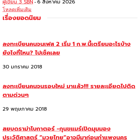
ผู้เขียน 3 SBN
6 สิงหาคม 2026
-
โหลดเพิ่มเติม
เรื่องยอดนิยม
ลงทะเบียนคนจนเฟส 2 เริ่ม 1 ก.พ.นี้เตรียมอะไรบ้าง
ยังไงที่ไหน? ไปเช็คเลย
30 มกราคม 2018
ลงทะเบียนคนจนรอบใหม่ มาแล้ว!!! รายละเอียดไปติด
ตามด่วนๆ
29 พฤษภาคม 2018
สยบดราม่าโบกาตอร์ -กุนขแมร์เปิดมุมมอง
ประวัติศาสตร์ “มวยไทย”อาจมีมาก่อนกำแพงนคร