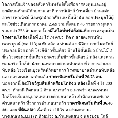
โอกาสเป็นเจ้าของอสังหาริมทรัพย์ทั้งเพื่อการลงทุนและอยู่
อาศัยบนทำเลมีศักยภาพ อาทิ ทาวน์เฮ้าส์ บ้านเดี่ยว บ้านแฝด
อาคารพาณิชย์ ห้องชุดพักอาศัย และปั๊มน้ำมัน ออกประมูลให้ผู้
สนใจช่วงเดือนกรกฎาคม 2569 รวมทั้งหมด 46 รายการ มูลค่า
รวมกว่า 253 ล้านบาท โดย
มีไฮไลท์ทรัพย์เด่น
เพื่อการลงทุนเป็น
โรงงาน/โกดัง
เนื้อที่ 21 ไร่ 74 ตร.ว. ติด ถ.สายตะพานหิน-
เพชรบูรณ์ (ทล.113) ต.ทับคล้อ อ.ทับคล้อ จ.พิจิตร ภายในทรัพย์
ประกอบด้วย อาทิ โรงสีข้าวชั้นเดียว บ้านไม้ชั้นเดียว บ้านไม้ 2
ชั้น โรงจอดรถชั้นเดียว อาคารเก็บข้าวชั้นเดียว 2 หลัง และลาน
คอนกรีต ใกล้สำนักงานเทศบาลตำบลทับคล้อ ที่ว่าการอำเภอ
ทับคล้อ โรงเรียนบูรพรัตน์วิทยาคาร โรงพยาบาลอำเภอทับคล้อ
และตลาดเทศบาลทับคล้อ
ราคาพิเศษเริ่มต้นที่ 20.78 ลบ.
นอกจากนี้ ยังมี
โชว์รูมสินค้าพร้อมโกดัง 2 หลัง
เนื้อที่ 4 ไร่ 200
ตร.ว. ทำเลดี ติดถนน 2 ด้าน ต.นาหว้า อ.นาหว้า จ.นครพนม
ใกล้โรงเรียนอนุบาลเทศบาลตำบลนาหว้า สำนักงานเทศบาล
ตำบลนาหว้า ที่ว่าการอำเภอนาหว้า
ราคาพิเศษเริ่มต้นที่ 36.46
ลบ.
และ
ที่ดินเปล่า
เนื้อที่กว่า 16 ไร่ ถ.เด่นมะขาม-
บางเลน(ทล.3231) ต.ห้วยม่วง อ.กำแพงแสน จ.นครปฐม ใกล้