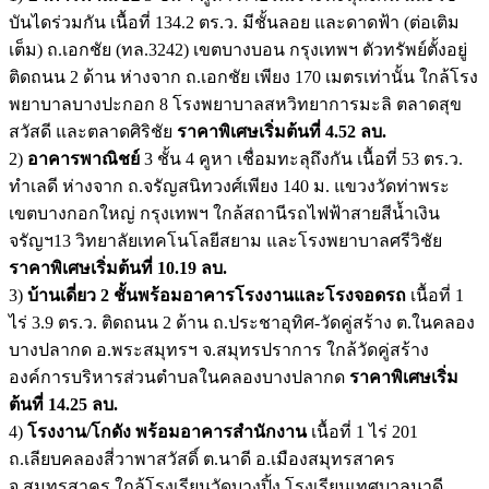
บันไดร่วมกัน เนื้อที่ 134.2 ตร.ว. มีชั้นลอย และดาดฟ้า (ต่อเติม
เต็ม) ถ.เอกชัย (ทล.3242) เขตบางบอน กรุงเทพฯ ตัวทรัพย์ตั้งอยู่
ติดถนน 2 ด้าน ห่างจาก ถ.เอกชัย เพียง 170 เมตรเท่านั้น ใกล้โรง
พยาบาลบางปะกอก 8 โรงพยาบาลสหวิทยาการมะลิ ตลาดสุข
สวัสดี และตลาดศิริชัย
ราคาพิเศษเริ่มต้นที่ 4.52 ลบ.
2)
อาคารพาณิชย์
3 ชั้น 4 คูหา เชื่อมทะลุถึงกัน เนื้อที่ 53 ตร.ว.
ทำเลดี ห่างจาก ถ.จรัญสนิทวงศ์เพียง 140 ม. แขวงวัดท่าพระ
เขตบางกอกใหญ่ กรุงเทพฯ ใกล้สถานีรถไฟฟ้าสายสีน้ำเงิน
จรัญฯ13 วิทยาลัยเทคโนโลยีสยาม และโรงพยาบาลศรีวิชัย
ราคาพิเศษเริ่มต้นที่ 10.19 ลบ.
3)
บ้านเดี่ยว 2 ชั้นพร้อมอาคารโรงงานและโรงจอดรถ
เนื้อที่ 1
ไร่ 3.9 ตร.ว. ติดถนน 2 ด้าน ถ.ประชาอุทิศ-วัดคู่สร้าง ต.ในคลอง
บางปลากด อ.พระสมุทรฯ จ.สมุทรปราการ ใกล้วัดคู่สร้าง
องค์การบริหารส่วนตำบลในคลองบางปลากด
ราคาพิเศษเริ่ม
ต้นที่ 14.25 ลบ.
4)
โรงงาน/โกดัง พร้อมอาคารสำนักงาน
เนื้อที่ 1 ไร่ 201
ถ.เลียบคลองสี่วาพาสวัสดิ์ ต.นาดี อ.เมืองสมุทรสาคร
จ.สมุทรสาคร ใกล้โรงเรียนวัดบางปิ้ง โรงเรียนเทศบาลนาดี