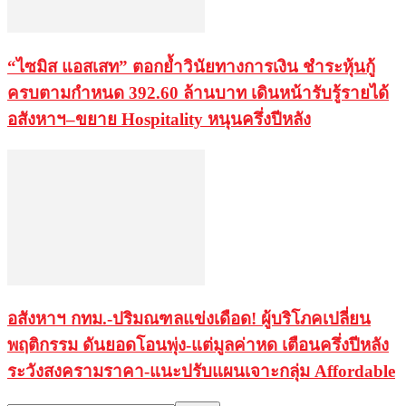
“ไซมิส แอสเสท” ตอกย้ำวินัยทางการเงิน ชำระหุ้นกู้
ครบตามกำหนด 392.60 ล้านบาท เดินหน้ารับรู้รายได้
อสังหาฯ–ขยาย Hospitality หนุนครึ่งปีหลัง
อสังหาฯ กทม.-ปริมณฑลแข่งเดือด! ผู้บริโภคเปลี่ยน
พฤติกรรม ดันยอดโอนพุ่ง-แต่มูลค่าหด เตือนครึ่งปีหลัง
ระวังสงครามราคา-แนะปรับแผนเจาะกลุ่ม Affordable