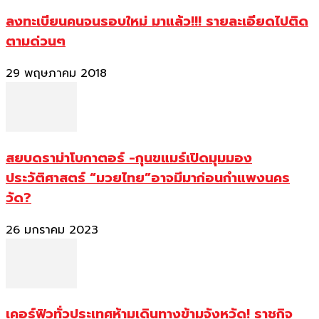
ลงทะเบียนคนจนรอบใหม่ มาแล้ว!!! รายละเอียดไปติด
ตามด่วนๆ
29 พฤษภาคม 2018
สยบดราม่าโบกาตอร์ -กุนขแมร์เปิดมุมมอง
ประวัติศาสตร์ “มวยไทย”อาจมีมาก่อนกำแพงนคร
วัด?
26 มกราคม 2023
เคอร์ฟิวทั่วประเทศห้ามเดินทางข้ามจังหวัด! ราชกิจ