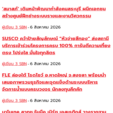
‘สมาสภ์’ เดินหน้าพัฒนากำลังคนสระบุรี ผนึกเอกชน
สร้างศูนย์ฝึกช่างระบบรางและงานวิศวกรรม
ผู้เขียน 3 SBN
6 สิงหาคม 2026
-
SUSCO คว้าป้ายสัญลักษณ์ “หัวจ่ายสีทอง” ส่งสถานี
บริการเข้าร่วมโครงการครบ 100% การันตีความเที่ยง
ตรง โปร่งใส มั่นใจทุกลิตร
ผู้เขียน 3 SBN
6 สิงหาคม 2026
-
FLE ล่องใต้ โรดโชว์ อ.หาดใหญ่ จ.สงขลา พร้อมนำ
เสนอภาพรวมธุรกิจและจุดแข็งด้านระบบบริหาร
จัดการน้ำแบบครบวงจร นักลงทุนคึกคัก
ผู้เขียน 3 SBN
6 สิงหาคม 2026
-
นาโนเทค สวทช.จับมือ เมิร์ซ เอสเธติกส์ วางรากฐาน