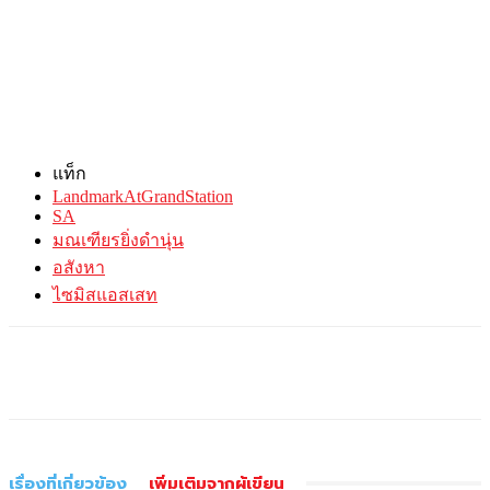
แท็ก
LandmarkAtGrandStation
SA
มณเฑียรยิ่งดำนุ่น
อสังหา
ไซมิสแอสเสท
เรื่องที่เกี่ยวข้อง
เพิ่มเติมจากผู้เขียน