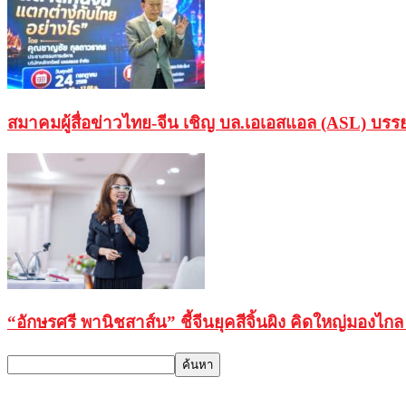
สมาคมผู้สื่อข่าวไทย-จีน เชิญ บล.เอเอสแอล (ASL) บรร
“อักษรศรี พานิชสาส์น” ชี้จีนยุคสีจิ้นผิง คิดใหญ่มองไกล