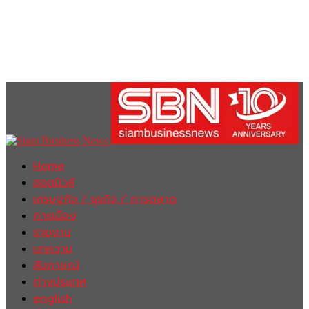
Home
ฮอตนิวส์
เศรษฐกิจ / ธุรกิจ / การตลาด
การเมือง
รายงาน
บทความ
สัมภาษณ์
ต่างประเทศ
english