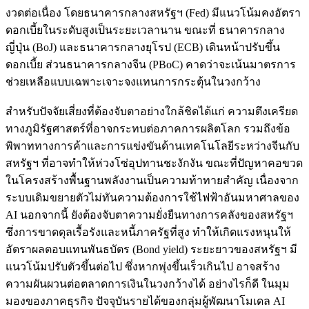
งวดต่อเนื่อง โดยธนาคารกลางสหรัฐฯ (Fed) มีแนวโน้มคงอัตรา
ดอกเบี้ยในระดับสูงเป็นระยะเวลานาน ขณะที่ ธนาคารกลาง
ญี่ปุ่น (BoJ) และธนาคารกลางยุโรป (ECB) เดินหน้าปรับขึ้น
ดอกเบี้ย ส่วนธนาคารกลางจีน (PBoC) คาดว่าจะเน้นมาตรการ
ช่วยเหลือแบบเฉพาะเจาะจงแทนการกระตุ้นในวงกว้าง
สำหรับปัจจัยเสี่ยงที่ต้องจับตาอย่างใกล้ชิดได้แก่ ความตึงเครียด
ทางภูมิรัฐศาสตร์ที่อาจกระทบต่อภาคการผลิตโลก รวมถึงข้อ
พิพาททางการค้าและการแข่งขันด้านเทคโนโลยีระหว่างจีนกับ
สหรัฐฯ ที่อาจทำให้ห่วงโซ่อุปทานชะงักงัน ขณะที่ปัญหาคอขวด
ในโครงสร้างพื้นฐานพลังงานเป็นความท้าทายสำคัญ เนื่องจาก
ระบบเดิมขยายตัวไม่ทันความต้องการใช้ไฟฟ้าอันมหาศาลของ
AI นอกจากนี้ ยังต้องจับตาความยั่งยืนทางการคลังของสหรัฐฯ
ซึ่งการขาดดุลเรื้อรังและหนี้ภาครัฐที่สูง ทำให้เกิดแรงหนุนให้
อัตราผลตอบแทนพันธบัตร (Bond yield) ระยะยาวของสหรัฐฯ มี
แนวโน้มปรับตัวขึ้นต่อไป ซึ่งหากพุ่งขึ้นเร็วเกินไป อาจสร้าง
ความผันผวนต่อตลาดการเงินในวงกว้างได้ อย่างไรก็ดี ในมุม
มองของภาคธุรกิจ ปัจจุบันรายได้ของกลุ่มผู้พัฒนาโมเดล AI