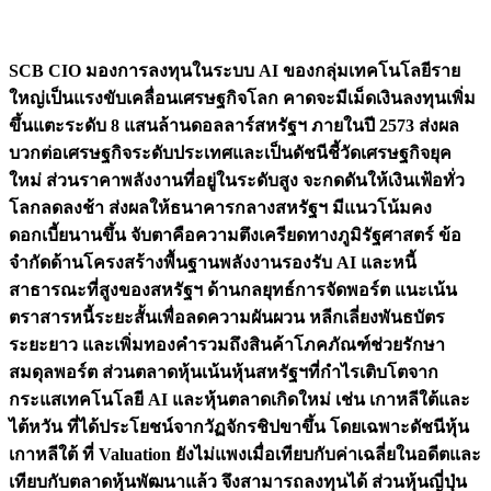
SCB CIO มองการลงทุนในระบบ AI ของกลุ่มเทคโนโลยีราย
ใหญ่เป็นแรงขับเคลื่อนเศรษฐกิจโลก คาดจะมีเม็ดเงินลงทุนเพิ่ม
ขึ้นแตะระดับ 8 แสนล้านดอลลาร์สหรัฐฯ ภายในปี 2573 ส่งผล
บวกต่อเศรษฐกิจระดับประเทศและเป็นดัชนีชี้วัดเศรษฐกิจยุค
ใหม่ ส่วนราคาพลังงานที่อยู่ในระดับสูง จะกดดันให้เงินเฟ้อทั่ว
โลกลดลงช้า ส่งผลให้ธนาคารกลางสหรัฐฯ มีแนวโน้มคง
ดอกเบี้ยนานขึ้น จับตาคือความตึงเครียดทางภูมิรัฐศาสตร์ ข้อ
จำกัดด้านโครงสร้างพื้นฐานพลังงานรองรับ AI และหนี้
สาธารณะที่สูงของสหรัฐฯ ด้านกลยุทธ์การจัดพอร์ต แนะเน้น
ตราสารหนี้ระยะสั้นเพื่อลดความผันผวน หลีกเลี่ยงพันธบัตร
ระยะยาว และเพิ่มทองคำรวมถึงสินค้าโภคภัณฑ์ช่วยรักษา
สมดุลพอร์ต ส่วนตลาดหุ้นเน้นหุ้นสหรัฐฯที่กำไรเติบโตจาก
กระแสเทคโนโลยี AI และหุ้นตลาดเกิดใหม่ เช่น เกาหลีใต้และ
ไต้หวัน ที่ได้ประโยชน์จากวัฏจักรชิปขาขึ้น โดยเฉพาะดัชนีหุ้น
เกาหลีใต้ ที่ Valuation ยังไม่แพงเมื่อเทียบกับค่าเฉลี่ยในอดีตและ
เทียบกับตลาดหุ้นพัฒนาแล้ว จึงสามารถลงทุนได้ ส่วนหุ้นญี่ปุ่น