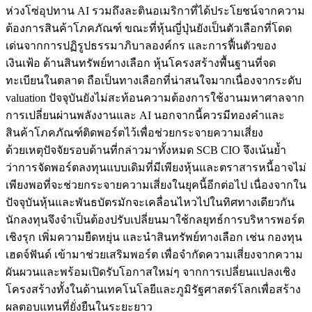
ห่วงโซ่อุปทาน AI รวมถึงละตินอเมริกาที่ได้ประโยชน์จากความ
ต้องการสินค้าโภคภัณฑ์ ขณะที่หุ้นญี่ปุ่นยังเป็นตัวเลือกที่โดด
เด่นจากการปฏิรูปธรรมาภิบาลองค์กร และการฟื้นตัวของ
เงินเฟ้อ ด้านสินทรัพย์ทางเลือก หุ้นโครงสร้างพื้นฐานที่จด
ทะเบียนในตลาด ถือเป็นทางเลือกที่น่าสนใจมากเนื่องจากระดับ
valuation ปัจจุบันยังไม่สะท้อนความต้องการใช้งานมหาศาลจาก
การเปลี่ยนผ่านพลังงานและ AI นอกจากนี้ควรมีทองคำและ
สินค้าโภคภัณฑ์ติดพอร์ตไว้เพื่อช่วยกระจายความเสี่ยง
ด้วยเหตุปัจจัยรอบด้านที่กล่าวมาทั้งหมด SCB CIO จึงเน้นย้ำ
ว่าการจัดพอร์ตลงทุนแบบเดิมที่มีเพียงหุ้นและตราสารหนี้อาจไม่
เพียงพอที่จะช่วยกระจายความเสี่ยงในยุคนี้อีกต่อไป เนื่องจากใน
ปัจจุบันหุ้นและพันธบัตรมักจะเคลื่อนไหวไปในทิศทางเดียวกัน
นักลงทุนจึงจำเป็นต้องปรับเปลี่ยนมาใช้กลยุทธ์การบริหารพอร์ต
เชิงรุก เพิ่มความยืดหยุ่น และนำสินทรัพย์ทางเลือก เช่น กองทุน
เฮดจ์ฟันด์ เข้ามาช่วยเสริมพอร์ต เพื่อจำกัดความเสี่ยงจากความ
ผันผวนและพร้อมเปิดรับโอกาสใหม่ๆ จากการเปลี่ยนแปลงเชิง
โครงสร้างทั้งในด้านเทคโนโลยีและภูมิรัฐศาสตร์โลกเพื่อสร้าง
ผลตอบแทนที่ยั่งยืนในระยะยาว