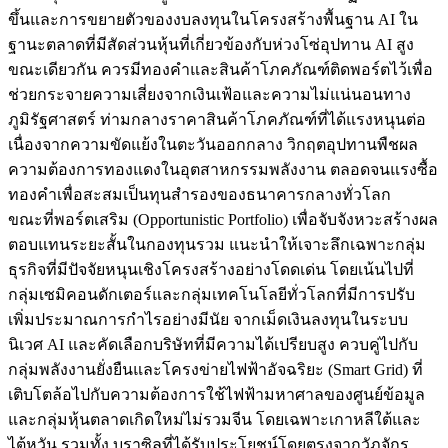
ขึ้นและการขยายตัวของงบลงทุนในโครงสร้างพื้นฐาน AI ใน
ฐานะตลาดที่มีสัดส่วนหุ้นที่เกี่ยวข้องกับห่วงโซ่อุปทาน AI สูง
ขณะเดียวกัน ควรมีทองคำและสินค้าโภคภัณฑ์ติดพอร์ตไว้เพื่อ
ช่วยกระจายความเสี่ยงจากเงินเฟ้อและความไม่แน่นอนทาง
ภูมิรัฐศาสตร์ ท่ามกลางราคาสินค้าโภคภัณฑ์ที่ได้แรงหนุนต่อ
เนื่องจากความขัดแย้งในตะวันออกกลาง วิกฤตอุปทานพืชผล
ความต้องการทองแดงในอุตสาหกรรมพลังงาน ตลอดจนแรงซื้อ
ทองคำเพื่อสะสมเป็นทุนสำรองของธนาคารกลางทั่วโลก
ขณะที่พอร์ตเสริม (Opportunistic Portfolio) เพื่อจับจังหวะสร้างผล
ตอบแทนระยะสั้นในกองทุนรวม แนะนำให้เจาะลึกเฉพาะกลุ่ม
ธุรกิจที่มีปัจจัยหนุนเชิงโครงสร้างอย่างโดดเด่น โดยเน้นไปที่
กลุ่มเซมิคอนดักเตอร์และกลุ่มเทคโนโลยีทั่วโลกที่มีการปรับ
เพิ่มประมาณการกำไรอย่างมีนัย จากเม็ดเงินลงทุนในระบบ
นิเวศ AI และคัดเลือกบริษัทที่มีความได้เปรียบสูง ควบคู่ไปกับ
กลุ่มพลังงานยั่งยืนและโครงข่ายไฟฟ้าอัจฉริยะ (Smart Grid) ที่
เติบโตล้อไปกับความต้องการใช้ไฟฟ้ามหาศาลของศูนย์ข้อมูล
และกลุ่มหุ้นตลาดเกิดใหม่ไม่รวมจีน โดยเฉพาะเกาหลีใต้และ
ไต้หวัน รวมทั้ง บราซิลที่ได้รับประโยชน์โดยตรงจากวัฏจักร