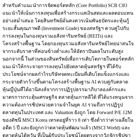
สำหรับคำแนะนำการจัดพอร์ตหลัก (Core Portfolio) SCB CIO
แนะนำให้เน้นการลงทุนเพื่อสร้างกระแสเงินสดและผลตอบแทน
อย่างสม่ำเสมอ โดยสินทรัพย์มั่นคงควรเน้นพันธบัตรและหุ้นกู้
ระยะสั้นคุณภาพดี (Investment Grade) ของสหรัฐฯ ควบคู่ไปกับ
การลงทุนในกองทุนรวมอสังหาริมทรัพย์ (REITs) และ
โครงสร้างพื้นฐาน โดยกองทุนรวมอสังหาริมทรัพย์ไทยน่าสนใจ
จากระดับราคาที่ค่อนข้างต่ำและให้อัตราปันผลในระดับสูง
นอกจากนี้ ในส่วนของสินทรัพย์เพื่อการเติบโตภายในพอร์ตหลัก
แนะนำให้กระจายการลงทุนไปยังตลาดหุ้นสหรัฐฯ ที่ได้รับ
ประโยชน์จากผลกำไรบริษัทจดทะเบียนที่เติบโตแข็งแกร่งและ
กระจายตัวกว้างขึ้นตามโครงสร้างพื้นฐาน AI ควบคู่กับตลาด
หุ้นญี่ปุ่นที่ได้อานิสงส์จากการปฏิรูปธรรมาภิบาลองค์กรและ
มาตรการกระตุ้นเศรษฐกิจ ตลาดหุ้นเกาหลีใต้ ที่ได้แรงหนุนจาก
ความต้องการชิปหน่วยความจำในยุค AI รวมถึงการปฏิรูป
ตลาดทุนในประเทศ และ Valuation ยังถูก โดย Forward P/E 12M
ของดัชนี MSCI Korea เทรดอยู่ที่ราว 8 เท่า ซึ่งต่ำกว่าค่าเฉลี่ยใน
อดีต 5 ปี และยังถูกกว่าตลาดหุ้นพัฒนาแล้ว (MSCI World) และ
ตลาดหุ้นไต้หวัน ที่เป็นผู้รับประโยชน์โดยตรงจากวัฏจักรชิปขา