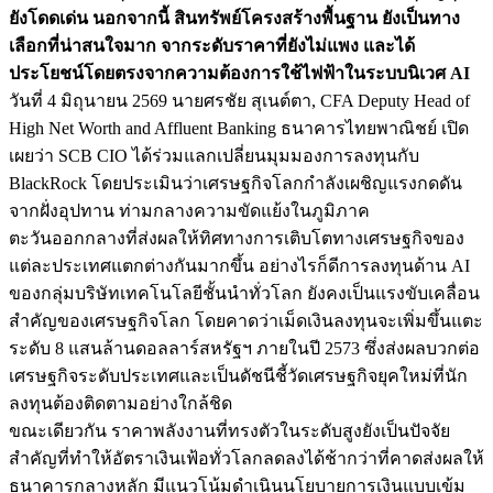
ยังโดดเด่น นอกจากนี้ สินทรัพย์โครงสร้างพื้นฐาน ยังเป็นทาง
เลือกที่น่าสนใจมาก จากระดับราคาที่ยังไม่แพง และได้
ประโยชน์โดยตรงจากความต้องการใช้ไฟฟ้าในระบบนิเวศ AI
วันที่ 4 มิถุนายน 2569 นายศรชัย สุเนต์ตา, CFA Deputy Head of
High Net Worth and Affluent Banking ธนาคารไทยพาณิชย์ เปิด
เผยว่า SCB CIO ได้ร่วมแลกเปลี่ยนมุมมองการลงทุนกับ
BlackRock โดยประเมินว่าเศรษฐกิจโลกกำลังเผชิญแรงกดดัน
จากฝั่งอุปทาน ท่ามกลางความขัดแย้งในภูมิภาค
ตะวันออกกลางที่ส่งผลให้ทิศทางการเติบโตทางเศรษฐกิจของ
แต่ละประเทศแตกต่างกันมากขึ้น อย่างไรก็ดีการลงทุนด้าน AI
ของกลุ่มบริษัทเทคโนโลยีชั้นนำทั่วโลก ยังคงเป็นแรงขับเคลื่อน
สำคัญของเศรษฐกิจโลก โดยคาดว่าเม็ดเงินลงทุนจะเพิ่มขึ้นแตะ
ระดับ 8 แสนล้านดอลลาร์สหรัฐฯ ภายในปี 2573 ซึ่งส่งผลบวกต่อ
เศรษฐกิจระดับประเทศและเป็นดัชนีชี้วัดเศรษฐกิจยุคใหม่ที่นัก
ลงทุนต้องติดตามอย่างใกล้ชิด
ขณะเดียวกัน ราคาพลังงานที่ทรงตัวในระดับสูงยังเป็นปัจจัย
สำคัญที่ทำให้อัตราเงินเฟ้อทั่วโลกลดลงได้ช้ากว่าที่คาดส่งผลให้
ธนาคารกลางหลัก มีแนวโน้มดำเนินนโยบายการเงินแบบเข้ม